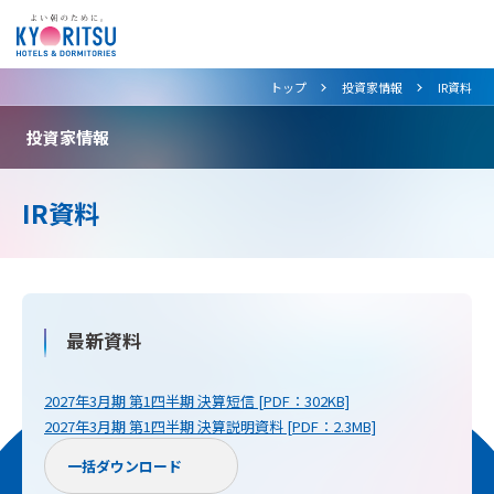
>
>
トップ
投資家情報
IR資料
投資家情報
IR資料
最新資料
2027年3月期 第1四半期 決算短信 [PDF：302KB]
2027年3月期 第1四半期 決算説明資料 [PDF：2.3MB]
一括ダウンロード