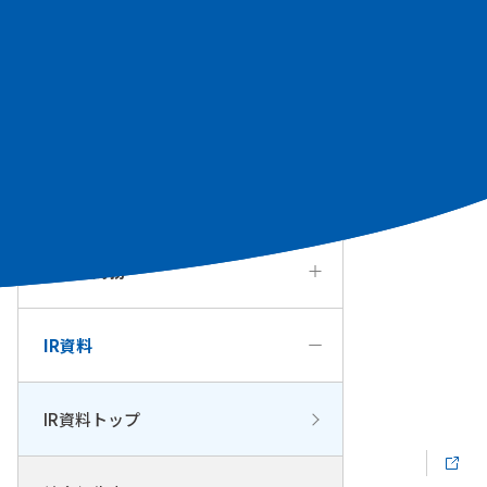
個人投資家の皆様へ
経営方針・戦略
IRカレンダー
業績・財務
IR資料
IR資料トップ