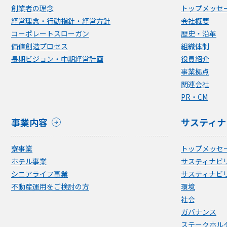
創業者の理念
トップメッセ
経営理念・行動指針・経営方針
会社概要
コーポレートスローガン
歴史・沿革
価値創造プロセス
組織体制
長期ビジョン・中期経営計画
役員紹介
事業拠点
関連会社
PR・CM
事業内容
サスティナ
寮事業
トップメッセ
ホテル事業
サスティナビ
シニアライフ事業
サスティナビ
不動産運用をご検討の方
環境
社会
ガバナンス
ステークホル