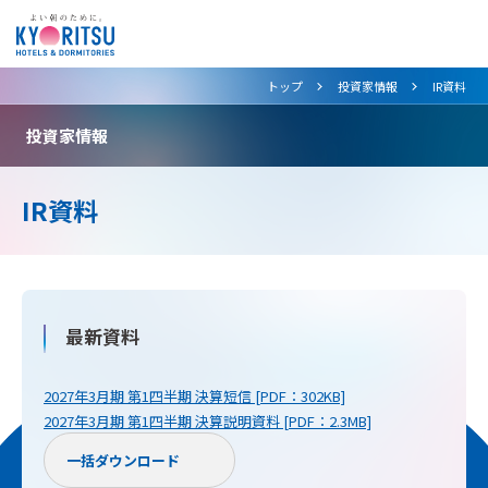
>
>
トップ
投資家情報
IR資料
投資家情報
IR資料
最新資料
2027年3月期 第1四半期 決算短信 [PDF：302KB]
2027年3月期 第1四半期 決算説明資料 [PDF：2.3MB]
一括ダウンロード