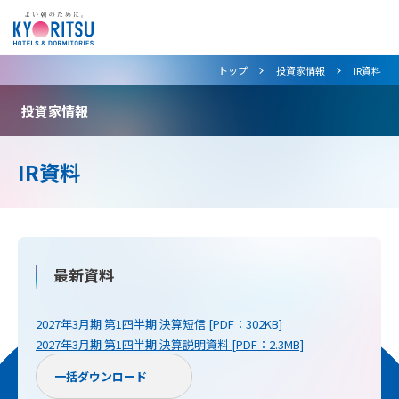
>
>
トップ
投資家情報
IR資料
投資家情報
IR資料
最新資料
2027年3月期 第1四半期 決算短信 [PDF：302KB]
2027年3月期 第1四半期 決算説明資料 [PDF：2.3MB]
一括ダウンロード