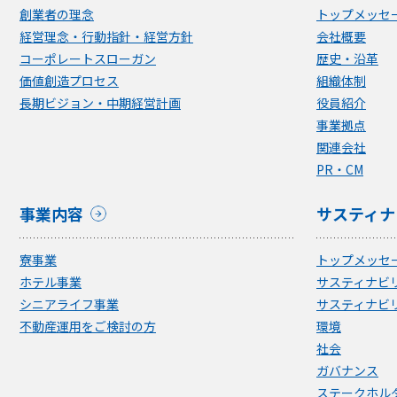
創業者の理念
トップメッセ
経営理念・行動指針・経営方針
会社概要
コーポレートスローガン
歴史・沿革
価値創造プロセス
組織体制
長期ビジョン・中期経営計画
役員紹介
事業拠点
関連会社
PR・CM
事業内容
サスティナ
寮事業
トップメッセ
ホテル事業
サスティナビ
シニアライフ事業
サスティナビ
不動産運用をご検討の方
環境
社会
ガバナンス
ステークホル