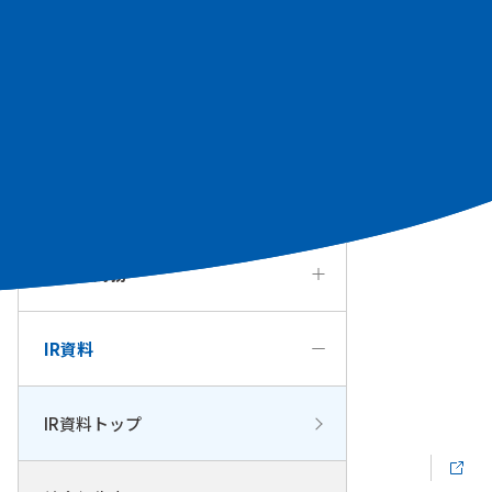
個人投資家の皆様へ
経営方針・戦略
IRカレンダー
業績・財務
IR資料
IR資料トップ