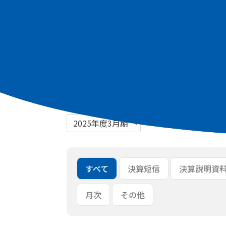
最新資料
2027年3月期 第1四半期 決算短信 [PDF：
2027年3月期 第1四半期 決算説明資料 [P
一括ダウンロード
すべて
決算短信
決算説明資
月次
その他