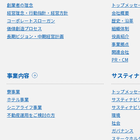
創業者の理念
トップメッセ
経営理念・行動指針・経営方針
会社概要
コーポレートスローガン
歴史・沿革
価値創造プロセス
組織体制
長期ビジョン・中期経営計画
役員紹介
事業拠点
関連会社
PR・CM
事業内容
サスティナ
寮事業
トップメッセ
ホテル事業
サスティナビ
シニアライフ事業
サスティナビ
不動産運用をご検討の方
環境
社会
ガバナンス
ステークホル