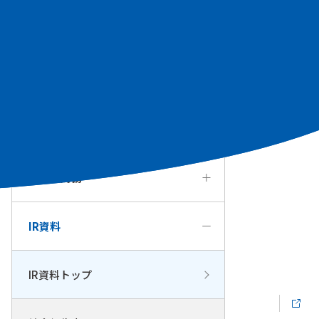
個人投資家の皆様へ
経営方針・戦略
IRカレンダー
業績・財務
IR資料
IR資料トップ