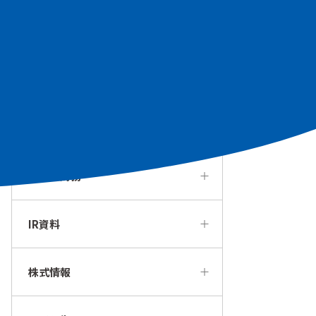
個人投資家の皆様へ
経営方針・戦略
IRカレンダー
業績・財務
IR資料
株式情報