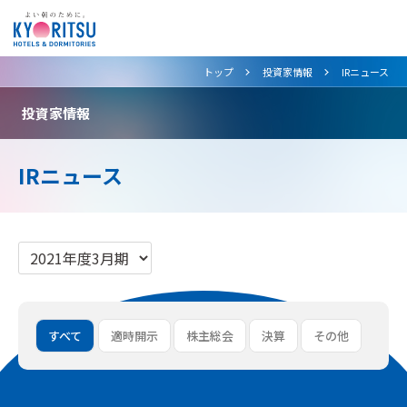
>
>
トップ
投資家情報
IRニュース
投資家情報
IRニュース
すべて
適時開示
株主総会
決算
その他