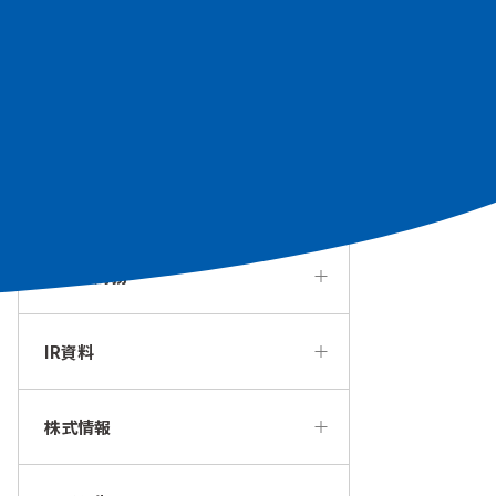
個人投資家の皆様へ
経営方針・戦略
IRカレンダー
業績・財務
IR資料
株式情報