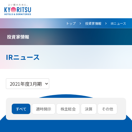
>
>
トップ
投資家情報
IRニュース
投資家情報
IRニュース
すべて
適時開示
株主総会
決算
その他