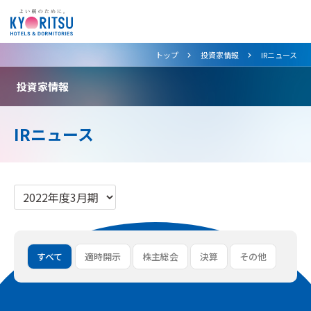
>
>
トップ
投資家情報
IRニュース
投資家情報
IRニュース
すべて
適時開示
株主総会
決算
その他