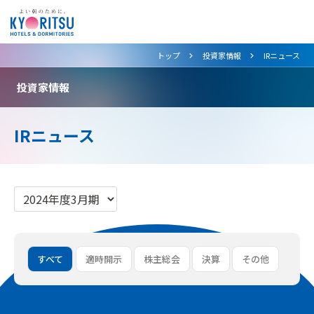
>
>
トップ
投資家情報
IRニュース
投資家情報
IRニュース
すべて
適時開示
株主総会
決算
その他