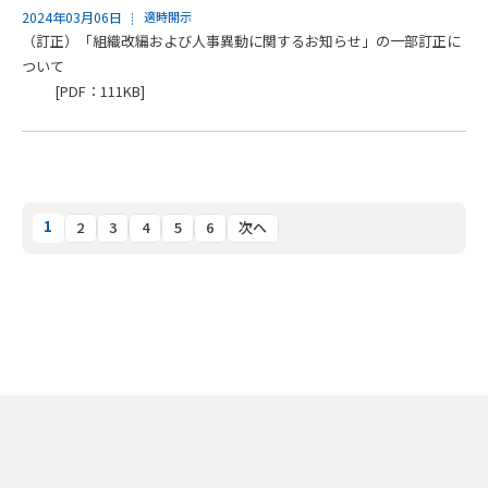
2024年03月06日
適時開示
（訂正）「組織改編および人事異動に関するお知らせ」の一部訂正に
ついて
[PDF：111KB]
1
2
3
4
5
6
次へ