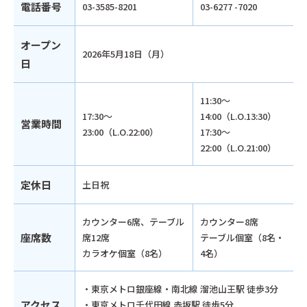
電話番号
03-3585-8201
03-6277 -7020
オープン
2026年5月18日（月）
日
11:30～
17:30～
14:00（L.O.13:30）
営業時間
23:00（L.O.22:00）
17:30～
22:00（L.O.21:00）
定休日
土日祝
カウンター6席、テーブル
カウンター8席
座席数
席12席
テーブル個室（8名・
カラオケ個室（8名）
4名）
・東京メトロ銀座線・南北線 溜池山王駅 徒歩3分
アクセス
・東京メトロ千代田線 赤坂駅 徒歩5分