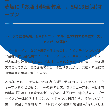
赤坂に『お酒 小料理 竹泉』、5月18日(月)オ
ープン
～『季の庭 赤坂店』も同日リニューアル。全3フロアを共立フーズサ
ービスが一体運営～
「ドーミーイン」などを展開する株式会社共立メンテナンスのグルー
プ会社、株式会社共立フーズサービス（以下、共立フーズサービス／
代表取締役社長：並木 容史／本社：東京都文京区）は、寮・ホテル運
営で培ってきた「食のおもてなし」の知見を活かし、東京・赤坂にて
和食業態の展開を強化します。
2026年5月18日、新たに小料理店『お酒 小料理 竹泉（ちくせん）』を
オープンするとともに、『季の庭 赤坂店』をリニューアル。同ビル内
の料亭『佐藤』（完全予約制）を含め、地下1階〜2階を共立フーズサ
ービスが一体運営することで、カジュアル利用から、接待などの会
食、二次会まで多様なニーズに応える“和食の複合拠点”を形成しま