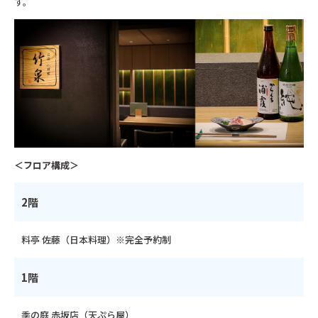
す。
＜フロア構成＞
2階
料亭 佐藤（日本料理）※完全予約制
1階
季の庭 赤坂店（天ぷら屋）