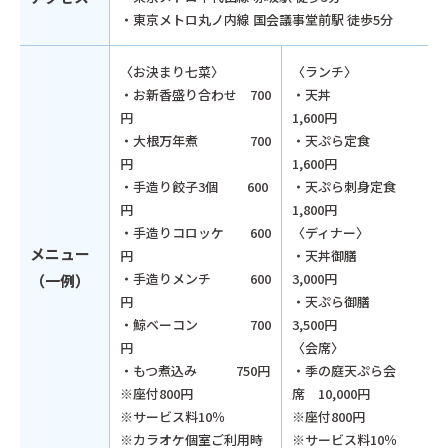
・東京メトロ丸ノ内線 国会議事堂前駅 徒歩5分
〈お決まり七菜〉
〈ランチ〉
・お新香盛り合わせ 700
・天丼
円
1,600円
・大根万年煮 700
・天ぷら定食
円
1,600円
・手造り餃子3個 600
・天ぷら刺身定食
円
1,800円
・手造りコロッケ 600
〈ディナー〉
メニュー
円
・天丼御膳
・手造りメンチ 600
3,000円
（一例）
円
・天ぷら御膳
・鯨ベーコン 700
3,500円
円
〈会席〉
・もつ煮込み 750円
・季の庭天ぷら会
※座付800円
席 10,000円
※サービス料10％
※座付800円
※カラオケ個室ご利用時
※サービス料10％