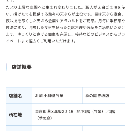
とし
たより上質な空間へと生まれ変わりました。職人が太白ごま油を使
い、揚げたてを提供する熱々の天ぷらが主役です。昼は天ぷら定食、
夜は技を尽くした天ぷら会席やアラカルトをご用意。月毎に季節感や
技法に拘り、吟味した食材を使った会席料理や逸品をご堪能いただけ
ます。ゆっくりと寛げる個室も完備し、接待などのビジネスからプラ
イベートまで幅広くご利用いただけます。
店舗概要
店舗名
お酒 小料理 竹泉
季の庭 赤坂店
東京都港区赤坂2-8-19 地下1階（竹泉）／1階
所在地
（季の庭）