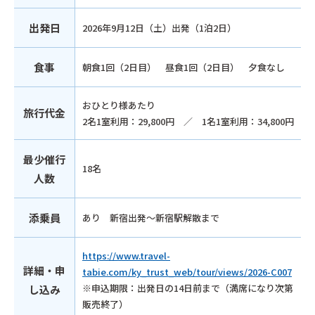
出発日
2026年9月12日（土）出発（1泊2日）
食事
朝食1回（2日目） 昼食1回（2日目） 夕食なし
おひとり様あたり
旅行代金
2名1室利用：29,800円 ／ 1名1室利用：34,800円
最少催行
18名
人数
添乗員
あり 新宿出発～新宿駅解散まで
https://www.travel-
詳細・申
tabie.com/ky_trust_web/tour/views/2026-C007
※申込期限：出発日の14日前まで（満席になり次第
し込み
販売終了）