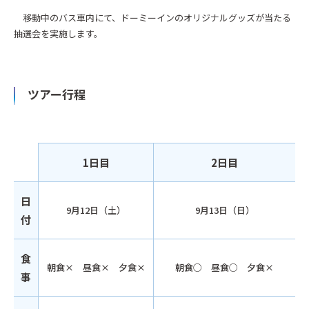
移動中のバス車内にて、ドーミーインのオリジナルグッズが当たる
抽選会を実施します。
ツアー行程
1日目
2日目
日
9月12日（土）
9月13日（日）
付
食
朝食× 昼食× 夕食×
朝食○ 昼食○ 夕食×
事