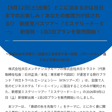
【9月12日(土)出発】 どこに泊まるかは当日
までのお楽しみ！あなたの推理力が試され
る!? 新感覚バスツアー「ミステリードーミ
ー」 新宿発・1泊2日プランを販売開始！
〜食欲の秋を先取り！話題の工場見学や食べ放題、パワースポット巡
りなど充実の1泊2日〜
株式会社共立メンテナンスグループの株式会社共立トラスト（代表
取締役社長：石井正浩／本社：東京都千代田区）が運営する旅行ブラ
ンド「共立トラベルエージェンシー（KTAツアーズ）」は、全国で人
気のビジネスホテル「ドーミーイン」に宿泊することのみが確約され
た、新感覚ミステリーツアー「ミステリードーミー」の2026年9月12
日（土）新宿駅出発・1泊2日プランを販売開始いたしました。
本ツアーは、「食欲の秋を先取り！」をテーマに、とにかく食に関