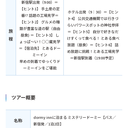
新宿駅出発（9:00）＝
【ヒント1】 手土産の定
ホテル出発（9：30）＝【ヒン
番!? 話題の工場見学＝
ト4】 公共交通機関では行きづ
【ヒント2】 グルメの種
らいパワースポットの神社参拝
類が豊富な道の駅（自由
旅
＝【ヒント5】 自分で好きなだ
昼食) ＝【ヒント3】 し
けすくって食べる！ とある食べ
程
ょっぱ～い！○○蔵見学
放題（昼食）＝【ヒント6】 詰
＝【宿泊先】 とあるドー
め放題に挑戦！とある工場見学
ミーイン
＝新宿駅到着（19:00予定）
早めの到着でゆっくりド
ーミーインをご堪能
ツアー概要
dormy innに泊まる ミステリードーミー【バス／
名称
新宿発／1泊2日】