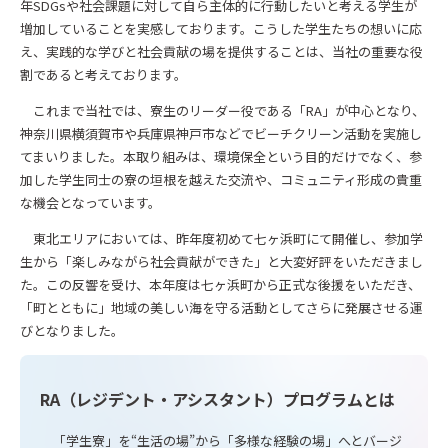
年SDGsや社会課題に対して自ら主体的に行動したいと考える学生が
増加していることを実感しております。こうした学生たちの想いに応
え、実践的な学びと社会貢献の場を提供することは、当社の重要な役
割であると考えております。
これまで当社では、寮生のリーダー役である「RA」が中心となり、
神奈川県横須賀市や兵庫県神戸市などでビーチクリーン活動を実施し
てまいりました。本取り組みは、環境保全という目的だけでなく、参
加した学生同士の寮の垣根を越えた交流や、コミュニティ形成の貴重
な機会となっています。
東北エリアにおいては、昨年度初めて七ヶ浜町にて開催し、参加学
生から「楽しみながら社会貢献ができた」と大変好評をいただきまし
た。この反響を受け、本年度は七ヶ浜町から正式な後援をいただき、
「町とともに」地域の美しい海を守る活動としてさらに発展させる運
びとなりました。
RA（レジデント・アシスタント）プログラムとは
「学生寮」を“生活の場”から「多様な経験の場」へとバージ