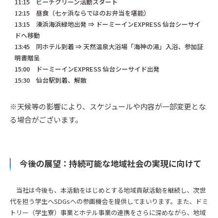
11:15 ビーチクリーン活動スタート
12:15 昼食（七ヶ浜ならではのお弁当を堪能）
13:15 湊浜海浜緑地出発 ⇒ ドーミーインEXPRESS 仙台シーサイ
ドへ移動
13:45 同ホテル到着 ⇒ 天然温泉大浴場「海神の湯」入浴、参加証
明書贈呈
15:00 ドーミーインEXPRESS 仙台シーサイド出発
15:30 仙台駅到着、解散
※天候等の影響により、スケジュールや内容が一部変更とな
る場合がございます。
今後の展望：持続可能な地域社会の実現に向けて
当社は今後も、本活動をはじめとする地域貢献活動を継続し、次世
代を担う学生へSDGsへの参画機会を提供してまいります。また、ドミ
トリー（学生寮）事業とホテル事業の連携をさらに深めながら、地域