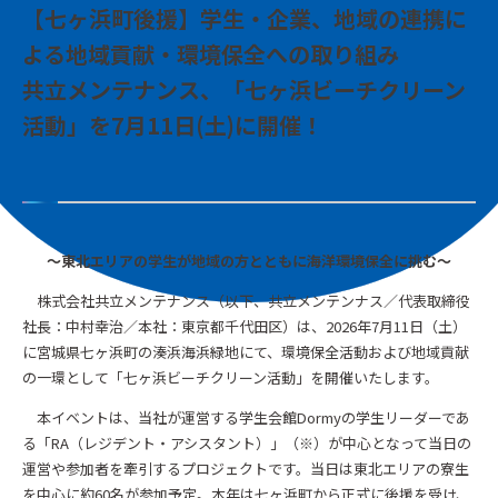
【七ヶ浜町後援】学生・企業、地域の連携に
よる地域貢献・環境保全への取り組み
共立メンテナンス、「七ヶ浜ビーチクリーン
活動」を7月11日(土)に開催！
～東北エリアの学生が地域の方とともに海洋環境保全に挑む～
株式会社共立メンテナンス（以下、共立メンテンナス／代表取締役
社長：中村幸治／本社：東京都千代田区）は、2026年7月11日（土）
に宮城県七ヶ浜町の湊浜海浜緑地にて、環境保全活動および地域貢献
の一環として「七ヶ浜ビーチクリーン活動」を開催いたします。
本イベントは、当社が運営する学生会館Dormyの学生リーダーであ
る「RA（レジデント・アシスタント）」（※）が中心となって当日の
運営や参加者を牽引するプロジェクトです。当日は東北エリアの寮生
を中心に約60名が参加予定。本年は七ヶ浜町から正式に後援を受け、