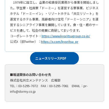
1979年に設立し、企業の給食受託業務から事業を開始しまし
た。学生寮・社員寮「ドーミー」を運営する寮事業、ビジネス
ホテル「ドーミーイン」・リゾートホテル「共立リゾート」を
運営するホテル事業、高齢者向け住宅「ドーミーシニア」を運
営するシニアライフ事業を展開しています。食・住・癒のサー
ビスを通して、社会の発展に貢献してまいります。
コーポレートサイト：
https://www.kyoritsugroup.co.jp/
公式X（旧Twitter）：
https://x.com/kyoritsu_pr
ニュースリリースPDF
■報道関係のお問い合わせ先
株式会社共立メンテナンス 広報部
TEL：03-5295-7072 FAX：03-5295-7061 EMAIL：
pr-
info@dormy.co.jp