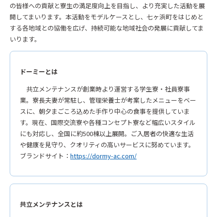
の皆様への貢献と寮生の満足度向上を目指し、より充実した活動を展
開してまいります。本活動をモデルケースとし、七ヶ浜町をはじめと
する各地域との協働を広げ、持続可能な地域社会の発展に貢献してま
いります。
ドーミーとは
共立メンテナンスが創業時より運営する学生寮・社員寮事
業。寮長夫妻が常駐し、管理栄養士が考案したメニューをベー
スに、朝夕まごころ込めた手作り中心の食事を提供していま
す。現在、国際交流寮や各種コンセプト寮など幅広いスタイル
にも対応し、全国に約500棟以上展開。ご入居者の快適な生活
や健康を見守り、クオリティの高いサービスに努めています。
ブランドサイト：
https://dormy-ac.com/
共立メンテナンスとは