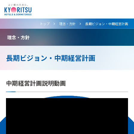
>
>
トップ
理念・方針
長期ビジョン・中期経営計画
理念・方針
長期ビジョン・中期経営計画
中期経営計画説明動画