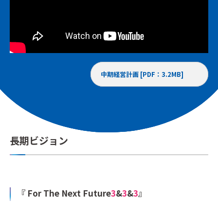
中期経営計画 [PDF：3.2MB]
長期ビジョン
『 For The Next Future
3
&
3
&
3
』