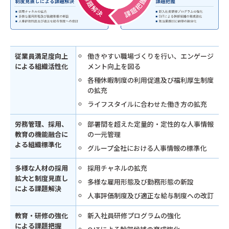
従業員満足度向上
働きやすい職場づくりを行い、エンゲージ
による組織活性化
メント向上を図る
各種休暇制度の利用促進及び福利厚生制度
の拡充
ライフスタイルに合わせた働き方の拡充
労務管理、採用、
部署間を超えた定量的・定性的な人事情報
教育の機能融合に
の一元管理
よる組織標準化
グループ全社における人事情報の標準化
多様な人材の採用
採用チャネルの拡充
拡大と制度見直し
多様な雇用形態及び勤務形態の新設
による課題解決
人事評価制度及び適正な給与制度への改訂
教育・研修の強化
新入社員研修プログラムの強化
による課題把握