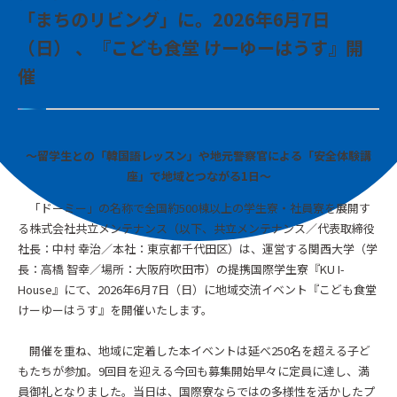
「まちのリビング」に。2026年6月7日
（日） 、『こども食堂 けーゆーはうす』開
催
～留学生との「韓国語レッスン」や地元警察官による「安全体験講
座」で地域とつながる1日〜
「ドーミー」の名称で全国約500棟以上の学生寮・社員寮を展開す
る株式会社共立メンテナンス（以下、共立メンテナンス／代表取締役
社長：中村 幸治／本社：東京都千代田区）は、運営する関西大学（学
長：高橋 智幸／場所：大阪府吹田市）の提携国際学生寮『KU I-
House』にて、2026年6月7日（日）に地域交流イベント『こども食堂
けーゆーはうす』を開催いたします。
開催を重ね、地域に定着した本イベントは延べ250名を超える子ど
もたちが参加。9回目を迎える今回も募集開始早々に定員に達し、満
員御礼となりました。当日は、国際寮ならではの多様性を活かしたプ