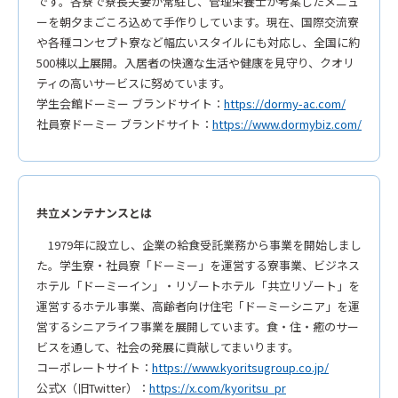
です。各寮で寮長夫妻が常駐し、管理栄養士が考案したメニュ
ーを朝夕まごころ込めて手作りしています。現在、国際交流寮
や各種コンセプト寮など幅広いスタイルにも対応し、全国に約
500棟以上展開。入居者の快適な生活や健康を見守り、クオリ
ティの高いサービスに努めています。
学生会館ドーミー ブランドサイト：
https://dormy-ac.com/
社員寮ドーミー ブランドサイト：
https://www.dormybiz.com/
共立メンテナンスとは
1979年に設立し、企業の給食受託業務から事業を開始しまし
た。学生寮・社員寮「ドーミー」を運営する寮事業、ビジネス
ホテル「ドーミーイン」・リゾートホテル「共立リゾート」を
運営するホテル事業、高齢者向け住宅「ドーミーシニア」を運
営するシニアライフ事業を展開しています。食・住・癒のサー
ビスを通して、社会の発展に貢献してまいります。
コーポレートサイト：
https://www.kyoritsugroup.co.jp/
公式X（旧Twitter）：
https://x.com/kyoritsu_pr