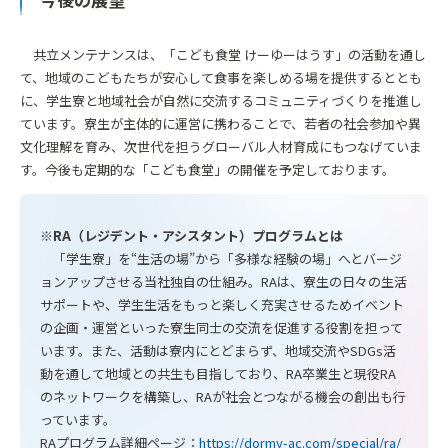
共立メンテナンスは、「こども食堂 けーゆーはうす」の活動を通し
て、地域のこどもたちが安心して食事を楽しめる場を提供するととも
に、学生寮と地域社会が自然に交流するコミュニティづくりを推進し
ています。寮生が主体的に運営に携わることで、若者の社会参加や異
文化理解を育み、次世代を担うグローバル人材育成にもつなげていま
す。今後も定期的な「こども食堂」の開催を予定しております。
※RA（レジデント・アシスタント）プログラムとは
「学生寮」を“生活の場”から「多様な経験の場」へとバージ
ョンアップさせる当社独自の仕組み。RAは、寮生の日々の生活
サポートや、学生生活をもっと楽しく充実させるためイベント
の企画・運営といった寮生同士の交流を促進する役割を担って
います。また、活動は寮内にとどまらず、地域交流やSDGs活
動を通して地域との共生も目指しており、RA卒業生と現役RA
のネットワークを構築し、RAが社会とつながる機会の創出も行
っています。
RAプログラム詳細ページ：
https://dormy-ac.com/special/ra/