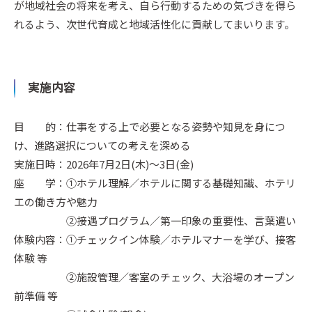
が地域社会の将来を考え、自ら行動するための気づきを得ら
れるよう、次世代育成と地域活性化に貢献してまいります。
実施内容
目 的：仕事をする上で必要となる姿勢や知見を身につ
け、進路選択についての考えを深める
実施日時：2026年7月2日(木)～3日(金)
座 学：①ホテル理解／ホテルに関する基礎知識、ホテリ
エの働き方や魅力
②接遇プログラム／第一印象の重要性、言葉遣い
体験内容：①チェックイン体験／ホテルマナーを学び、接客
体験 等
②施設管理／客室のチェック、大浴場のオープン
前準備 等