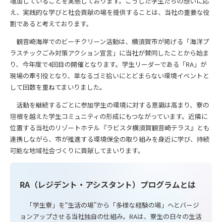
増加していることを実感しております。こうした学生たちの想いに応
え、実践的な学びと社会貢献の場を提供することは、当社の重要な役
割であると考えております。
観音崎海岸でのビーチクリーン活動は、横須賀市が掲げる「海洋プ
ラスチックごみ対策アクション宣言」に当社が賛同したことから始ま
り、今年度で4回目の開催となります。学生リーダーである「RA」が
現場の牽引役となり、単なるゴミ拾いにとどまらない環境イベントと
して回数を重ねてまいりました。
活動を継続するごとに参加学生の環境に対する意識は高まり、寮の
垣根を越えた学生コミュニティの形成にもつながっています。近隣に
位置する当社のリゾートホテル『ラビスタ横須賀観音崎テラス』とも
連携しながら、市が推進する環境保全の取り組みを身近に学び、持続
可能な地域社会づくりに貢献してまいります。
RA（レジデント・アシスタント）プログラムとは
「学生寮」を“生活の場”から「多様な経験の場」へとバージ
ョンアップさせる当社独自の仕組み。RAは、寮生の日々の生活