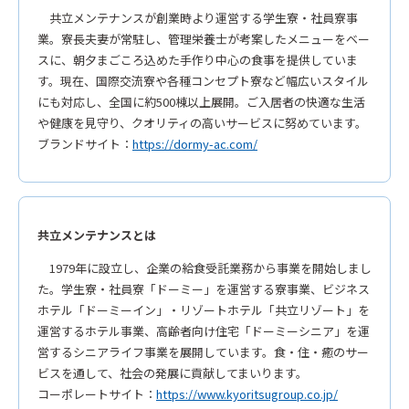
共立メンテナンスが創業時より運営する学生寮・社員寮事
業。寮長夫妻が常駐し、管理栄養士が考案したメニューをベー
スに、朝夕まごころ込めた手作り中心の食事を提供していま
す。現在、国際交流寮や各種コンセプト寮など幅広いスタイル
にも対応し、全国に約500棟以上展開。ご入居者の快適な生活
や健康を見守り、クオリティの高いサービスに努めています。
ブランドサイト：
https://dormy-ac.com/
共立メンテナンスとは
1979年に設立し、企業の給食受託業務から事業を開始しまし
た。学生寮・社員寮「ドーミー」を運営する寮事業、ビジネス
ホテル「ドーミーイン」・リゾートホテル「共立リゾート」を
運営するホテル事業、高齢者向け住宅「ドーミーシニア」を運
営するシニアライフ事業を展開しています。食・住・癒のサー
ビスを通して、社会の発展に貢献してまいります。
コーポレートサイト：
https://www.kyoritsugroup.co.jp/