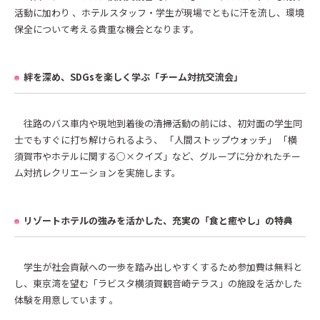
活動に加わり 、ホテルスタッフ・学生が現場でともに汗を流し、環境
保全について考える貴重な機会となります。
絆を深め、SDGsを楽しく学ぶ「チーム対抗交流会」
往路のバス車内や現地到着後の清掃活動の前には、初対面の学生同
士でもすぐに打ち解けられるよう、 「人間ストップウォッチ」 「横
須賀市やホテルに関する○×クイズ」など、グループに分かれたチー
ム対抗レクリエーションを実施します。
リゾートホテルの強みを活かした、充実の「食と癒やし」の特典
学生が社会貢献への一歩を踏み出しやすくするため参加費は無料と
し、東京湾を望む「ラビスタ横須賀観音崎テラス」の施設を活かした
体験を用意しています 。