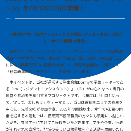
ーン」を7月12日(日)に開催！
～横須賀市の「海洋プラスチックごみ対策アクション宣言」に賛同
し、今年で4回目の開催～
株式会社共立メンテナンス（以下、共立メンテナンス／代表取締役
社長：中村 幸治／本社：東京都千代田区）は、2026年7月12日（日）
に神奈川県横須賀市の観音崎海岸にて、環境保全活動の一環として
「観音崎海岸ビーチクリーン」を開催いたします。
本イベントは、当社が運営する学生会館Dormyの学生リーダーであ
る「RA（レジデント・アシスタント）」（※）が中心となって当日の
運営や参加者を牽引するプロジェクトです。今年度は「仲間と拾っ
て、守って、楽しもう」をテーマとし、当日は首都圏エリアの寮生を
中心に、先着60名が参加予定。2023年の開始以来、今年で4回目の開
催を迎える本活動では、横須賀市役所職員の方々にも現地にお越しい
ただき、参加学生に向けてご挨拶をいただきます。学生や企業、行政
がそれぞれの立場で、地域の美しい自然環境を守る活動を展開いたし