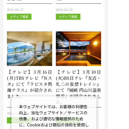
2026.04.27
2026.04.20
メディア掲載
メディア掲載
【テレビ】3月16日
【テレビ】3月10日
(月)TBSテレビ『Nス
(火)BS日テレ『友近・
タ』にて『ラビスタ熱
礼二の妄想トレイン』
海テラス』が紹介され
にて『城崎 円山川温泉
ました。
銀花』が紹介されまし
た。
本ウェブサイトでは、お客様の利便性
向上、当社ウェブサイト／サービスの
2026.03.17
2026.03.11
改善、および適切な情報提供のため
メディア掲載
メディア掲載
に、Cookieおよび類似の技術を使用し