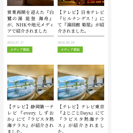
営業再開を迎えた『白
【テレビ】日本テレビ
鷺の湯 能登 海舟』
『ヒルナンデス！』に
が、NHKや地元メディ
て『湯回廊 菊屋』が紹
アで紹介されました
介されました。
2026.07.17
2026.05.18
メディア掲載
メディア掲載
【テレビ】静岡第一テ
【テレビ】テレビ東京
レビ『every. しずお
『よじごじDays』にて
か』にて『ラビスタ熱
『ラビスタ熱海テラ
海テラス』が紹介され
ス』が紹介されまし
ました。
た。