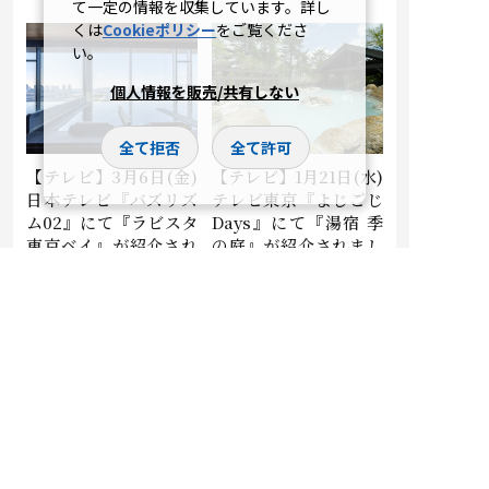
て一定の情報を収集しています。詳し
くは
Cookieポリシー
をご覧くださ
い。
個人情報を販売/共有しない
全て拒否
全て許可
【テレビ】3月6日(金)
【テレビ】1月21日(水)
日本テレビ『バズリズ
テレビ東京『よじごじ
ム02』にて『ラビスタ
Days』にて『湯宿 季
東京ベイ』が紹介され
の庭』が紹介されまし
ました。
た。
2026.03.09
2026.01.22
メディア掲載
メディア掲載