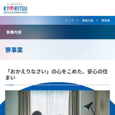
>
>
トップ
事業内容
寮事業
事業内容
寮事業
「おかえりなさい」の心をこめた、安心の住
まい