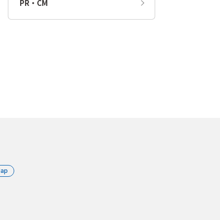
PR・CM
Map