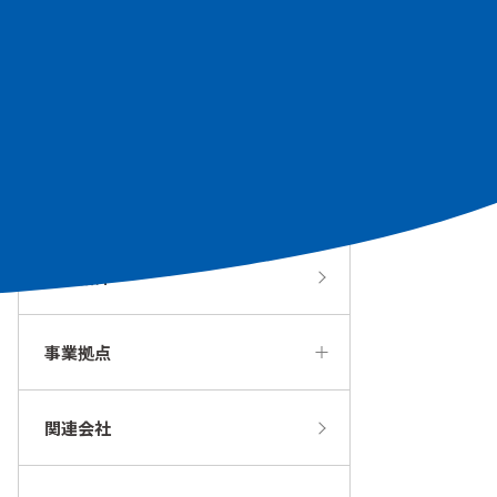
会社概要
歴史・沿革
組織体制
役員紹介
事業拠点
関連会社