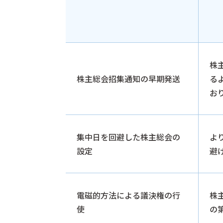
株
株主総会招集通知の早期発送
る
お
集中日を回避した株主総会の
よ
設定
避
電磁的方法による議決権の行
株
使
の