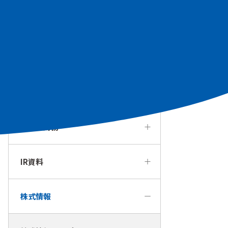
個人投資家の皆様へ
経営方針・戦略
IRカレンダー
業績・財務
IR資料
株式情報