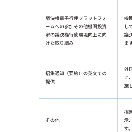
議決権電子行使プラットフォ
機
ームへの参加その他機関投資
し
家の議決権行使環境向上に向
議
けた取り組み
ま
外
招集通知（要約）の英文での
に
提供
施
招
その他
示
す