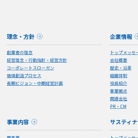
理念・方針
企業情報
創業者の理念
トップメッセ
経営理念・行動指針・経営方針
会社概要
コーポレートスローガン
歴史・沿革
価値創造プロセス
組織体制
長期ビジョン・中期経営計画
役員紹介
事業拠点
関連会社
PR・CM
事業内容
サスティナ
寮事業
トップメッセ