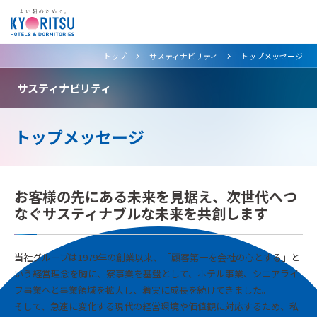
>
>
トップ
サスティナビリティ
トップメッセージ
サスティナビリティ
トップメッセージ
お客様の先にある未来を見据え、次世代へつ
なぐサスティナブルな未来を共創します
当社グループは1979年の創業以来、「顧客第一を会社の心とする」と
いう経営理念を胸に、寮事業を基盤として、ホテル事業、シニアライ
フ事業へと事業領域を拡大し、着実に成長を続けてきました。
そして、急速に変化する現代の経営環境や価値観に対応するため、私