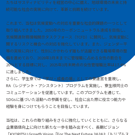
たちはサスティナビリティを経営の中心に据え、地球環境の未来と持
続可能な社会の実現に向けて、革新と挑戦を続けています。
これまで、当社は気候変動への対応を重要な社会的課題の一つとして
取り組んできました。2050年のカーボンニュートラル達成を目指し、
気候関連財務情報開示タスクフォース（TCFD）に賛同し、気候変動に
関するリスクと機会への対応を強化しています。また、ジェンダー平
等の実現に向けて、性別にかかわらず誰もが活躍できる職場環境の整
備を進めており、2028年3月末までに管理職に占める女性の割合を
20％とする目標に対し、2025年3月末時点の女性管理職比率は17.4%
に達しました。
さらに、学生寮では「学び・成長の場」としての寮運営を重視し、
RA（レジデント・アシスタント）プログラムを実施し、寮生様同士の
コミュニケーションを促進しています。このプログラムを通じて、
SDGsに基づいた活動への参画を促し、社会に出た際に役立つ能力や
経験を身につけてもらうことを目指しています。
当社は、これらの取り組みをさらに強化していくとともに、さらなる
企業価値向上に向けた新たな一歩を踏み出すべく、長期ビジョン
「KYORITSU Growth Vision『For The Next Future 3&3&3（トリプルス