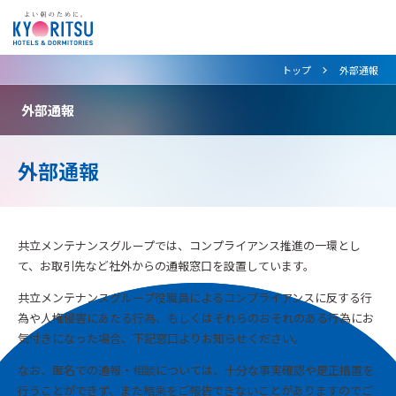
>
トップ
外部通報
外部通報
外部通報
共立メンテナンスグループでは、コンプライアンス推進の一環とし
て、お取引先など社外からの通報窓口を設置しています。
共立メンテナンスグループ役職員によるコンプライアンスに反する行
為や人権侵害にあたる行為、もしくはそれらのおそれのある行為にお
気付きになった場合、下記窓口よりお知らせください。
なお、匿名での通報・相談については、十分な事実確認や是正措置を
行うことができず、また結果をご報告できないことがありますのでご