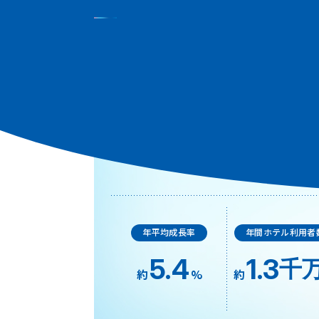
個人投資家割合
44
%
年平均成長率
年間ホテル利用者
5.4
1.3
千
約
%
約