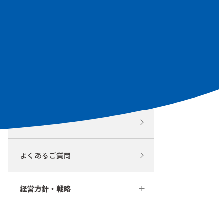
個人投資家の皆様へ
個人投資家の皆様へトップ
KYORITSUの事業と特徴
IR活動
よくあるご質問
経営方針・戦略