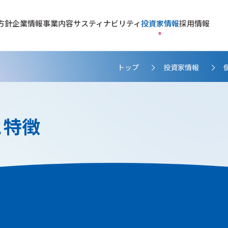
方針
企業情報
事業内容
サスティナビリティ
投資家情報
採用情報
トップ
投資家情報
>
>
と特徴
テナンス