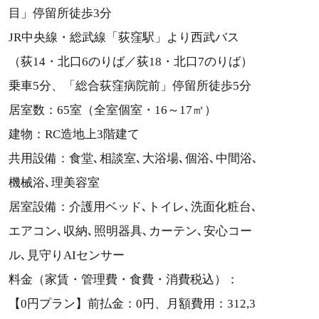
目」停留所徒歩3分
JR中央線・総武線「荻窪駅」より西武バス
（荻14・北口6のりば／荻18・北口7のりば）
乗車5分、「総合荻窪病院前」停留所徒歩5分
居室数：65室（全室個室・16～17㎡）
建物：RC造地上3階建て
共用設備：食堂､相談室､大浴場､個浴､中間浴､
機械浴､理美容室
居室設備：介護用ベッド､トイレ､洗面化粧台､
エアコン､収納､照明器具､カーテン､安心コー
ル､見守りAIセンサー
料金（家賃・管理費・食費・消費税込）：
【0円プラン】前払金：0円、月額費用：312,3