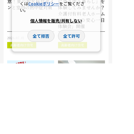
意！夏の脱水症状サイ
に寄り添う暮らし」を
くは
Cookieポリシー
をご覧くださ
ンと室内の熱中症対策
体験してみませんか？
い。
介護付有料老人ホーム
「春の3つの安心一日
個人情報を販売/共有しない
体験会」開催
全て拒否
全て許可
2026.07.31
2026.04.09
高齢者向け住宅
高齢者向け住宅
共立メンテナンスが運
【ドーミーイン・共立
営する高齢者向け住宅
リゾートを手掛ける共
「ドーミーシニア」が
立メンテナンスのシニ
1,000室突破
ア向け住宅】介護付有
料老人ホーム 『ドーミ
ー大森町』 2025年10