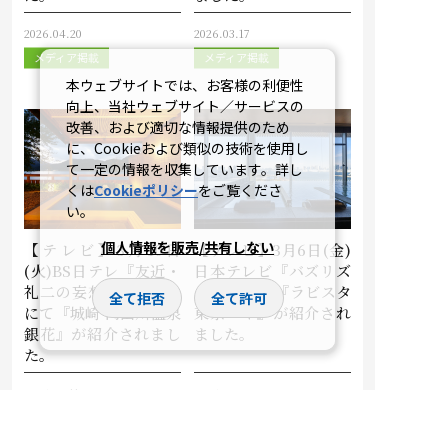
2026.04.20
2026.03.17
メディア掲載
メディア掲載
本ウェブサイトでは、お客様の利便性
向上、当社ウェブサイト／サービスの
改善、および適切な情報提供のため
に、Cookieおよび類似の技術を使用し
て一定の情報を収集しています。詳し
くは
Cookieポリシー
をご覧くださ
い。
個人情報を販売/共有しない
【テレビ】3月10日
【テレビ】3月6日(金)
(火)BS日テレ『友近・
日本テレビ『バズリズ
礼二の妄想トレイン』
ム02』にて『ラビスタ
全て拒否
全て許可
にて『城崎 円山川温泉
東京ベイ』が紹介され
銀花』が紹介されまし
ました。
た。
2026.03.11
2026.03.09
メディア掲載
メディア掲載