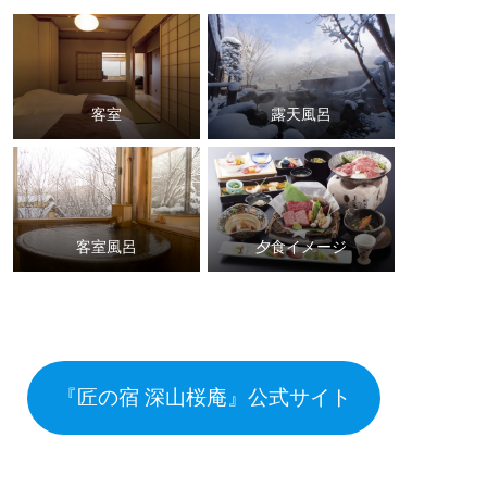
客室
露天風呂
客室風呂
夕食イメージ
『匠の宿 深山桜庵』公式サイト