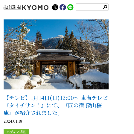
検
索
【テレビ】1月14日(日)12:00～ 東海テレビ
『タイチサン！』にて、『匠の宿 深山桜
庵』が紹介されました。
2024.01.18
メディア掲載