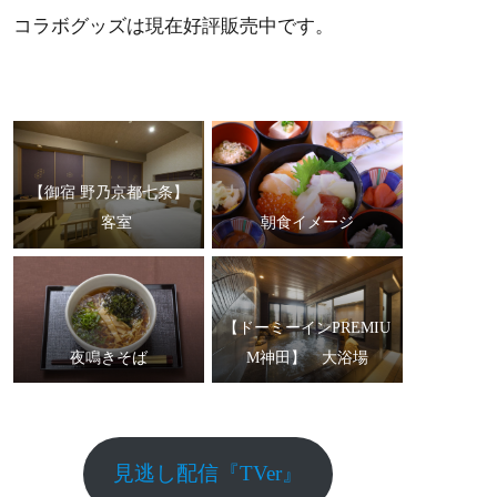
コラボグッズは現在好評販売中です。
【御宿 野乃京都七条】
客室
朝食イメージ
【ドーミーインPREMIU
夜鳴きそば
M神田】 大浴場
見逃し配信『TVer』