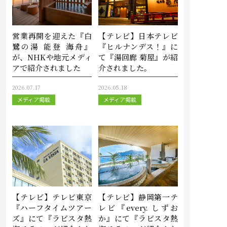
営業再開を迎えた『白
【テレビ】日本テレビ
鷺の湯 能登 海舟』
『ヒルナンデス！』に
が、NHKや地元メディ
て『湯回廊 菊屋』が紹
アで紹介されました
介されました。
2026.07.17
2026.05.18
メディア掲載
メディア掲載
【テレビ】テレビ東京
【テレビ】静岡第一テ
『ハーフタイムツアー
レビ『every. しずお
ズ』にて『ラビスタ熱
か』にて『ラビスタ熱