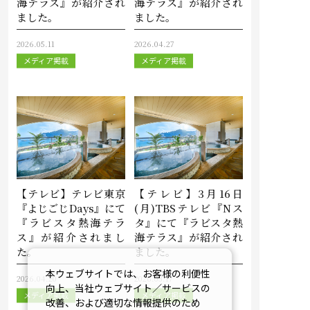
海テラス』が紹介され
海テラス』が紹介され
ました。
ました。
2026.05.11
2026.04.27
メディア掲載
メディア掲載
【テレビ】テレビ東京
【テレビ】3月16日
『よじごじDays』にて
(月)TBSテレビ『Nス
『ラビスタ熱海テラ
タ』にて『ラビスタ熱
ス』が紹介されまし
海テラス』が紹介され
た。
ました。
本ウェブサイトでは、お客様の利便性
2026.04.20
2026.03.17
向上、当社ウェブサイト／サービスの
メディア掲載
メディア掲載
改善、および適切な情報提供のため