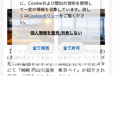
に、Cookieおよび類似の技術を使用し
て一定の情報を収集しています。詳し
くは
Cookieポリシー
をご覧くださ
い。
個人情報を販売/共有しない
全て拒否
全て許可
【テレビ】3月10日
【テレビ】3月6日(金)
(火)BS日テレ『友近・
日本テレビ『バズリズ
礼二の妄想トレイン』
ム02』にて『ラビスタ
にて『城崎 円山川温泉
東京ベイ』が紹介され
銀花』が紹介されまし
ました。
た。
2026.03.11
2026.03.09
メディア掲載
メディア掲載