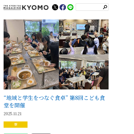
検
索
“地域と学生をつなぐ食卓” 第8回こども食
堂を開催
2025.11.21
寮