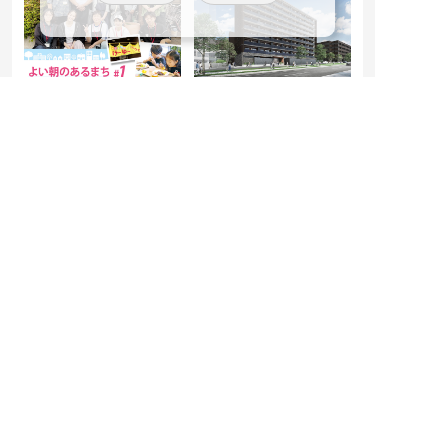
【よい朝のあるまち
【北海道の産業・教育
#1】学生寮から聞こえ
基盤を支える「住ま
る、いつもとは一味違
い」を供給】『(仮称)
う元気な声
ドーミーFビレッジ』
――『こども食堂 けーゆー
建設着手のお知らせ
はうす』
2026.07.10
2026.04.07
寮
寮