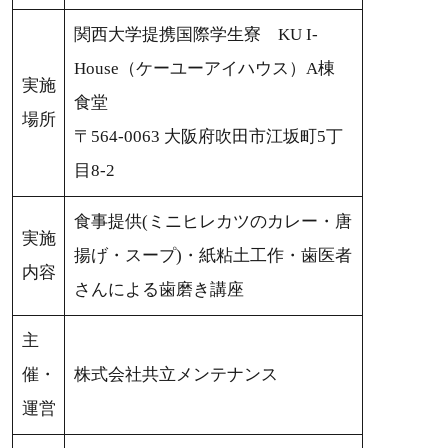
関西大学提携国際学生寮 KU I-
House（ケーユーアイハウス）A棟
実施
食堂
場所
〒564-0063 大阪府吹田市江坂町5丁
目8-2
食事提供(ミニヒレカツのカレー・唐
実施
揚げ・スープ)・紙粘土工作・歯医者
内容
さんによる歯磨き講座
主
催・
株式会社共立メンテナンス
運営