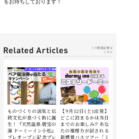
をお待ちしております！
この関連記事は
こちら
ものづくりの活気と伝
【9月12日(土)出発】
統文化が息づく街に誕
どこに泊まるかは当日
生！『天然温泉 碧宝の
までのお楽しみ!? あな
湯 ドーミーイン小松』
たの推理力が試される
プレオープン記念プレ
新感覚バスツアー「ミ