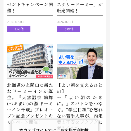
ゼントキャンペーン開
ステリードーミー」が
催！
販売開始！
2026.07.03
2026.07.01
その他
その他
北海道の玄関口に新た
【よい朝を支えるひと
なドーミーインが誕
#1】
生。『天然温泉 鶴舞
～『よい朝のため
(つるまい)の湯 ドーミ
に。』のバトンをつな
ーイン千歳』プレオー
ぐ。“学生目線”を忘れ
プン記念プレゼントキ
ない若手人事が、内定
ャンペーン開催！
者の不安をワクワクに
変えるまで～
本ウェブサイトでは、お客様の利便性