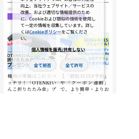
向上、当社ウェブサイト／サービスの
2026.06.24
2026.06.12
改善、および適切な情報提供のため
その他
その他
に、Cookieおよび類似の技術を使用し
て一定の情報を収集しています。詳し
くは
Cookieポリシー
をご覧くださ
い。
個人情報を販売/共有しない
全て拒否
全て許可
梅雨の準備はこれでバ
【「最短3STEP予約」
ッチリ！「OTENKIい
や「クーポン連動」
んこ折りたたみ傘」プ
で、より簡単・よりお
レゼントキャンペーン
得な旅へ】
開催
公式アプリが、Dormy
hotels＆Resorts公式
アプリにリニューアル
2026.05.08
2026.04.15
その他
その他