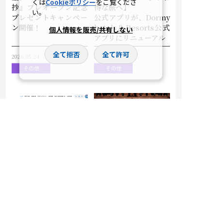
くは
Cookieポリシー
をご覧くださ
抄』プレオープン記念
得な旅へ】
い。
プレゼントキャンペー
公式アプリが、Dormy
ン開催！
hotels＆Resorts公式
個人情報を販売/共有しない
アプリにリニューアル
全て拒否
全て許可
2026.05.24
2026.04.15
その他
その他
共立メンテナンス、コ
2026年度 共立メンテ
ーポレートサイトを5
ナンスグループ入社式
年ぶりに全面リニュー
を挙行
アル
～コーポレートスロー
ガン「よい朝のため