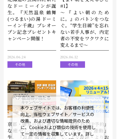
なドーミーインが誕
#1】
生。『天然温泉 鶴舞
～『よい朝のため
(つるまい)の湯 ドーミ
に。』のバトンをつな
ーイン千歳』プレオー
ぐ。“学生目線”を忘れ
プン記念プレゼントキ
ない若手人事が、内定
ャンペーン開催！
者の不安をワクワクに
変えるまで～
2026.06.24
2026.06.12
その他
その他
本ウェブサイトでは、お客様の利便性
向上、当社ウェブサイト／サービスの
改善、および適切な情報提供のため
京都・御室の地に新た
【「最短3STEP予約」
に、Cookieおよび類似の技術を使用し
な癒やしの空間が誕
や「クーポン連動」
て一定の情報を収集しています。詳し
生。『京都 御室 花伝
で、より簡単・よりお