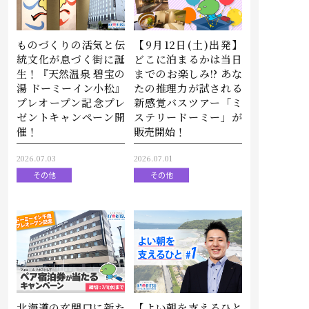
ものづくりの活気と伝
【9月12日(土)出発】
統文化が息づく街に誕
どこに泊まるかは当日
生！『天然温泉 碧宝の
までのお楽しみ!? あな
湯 ドーミーイン小松』
たの推理力が試される
プレオープン記念プレ
新感覚バスツアー「ミ
ゼントキャンペーン開
ステリードーミー」が
催！
販売開始！
2026.07.03
2026.07.01
その他
その他
北海道の玄関口に新た
【よい朝を支えるひと