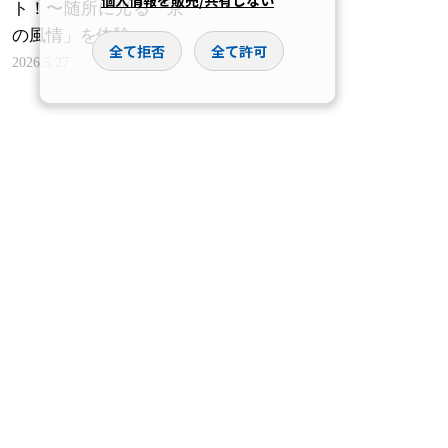
個人情報を販売/共有しない
ト！〜随所に光る「京
の風情」を体験〜
全て拒否
全て許可
2026.5.27
この関連記事は
こちら
ものづくりの活気と伝
【9月12日(土)出発】
統文化が息づく街に誕
どこに泊まるかは当日