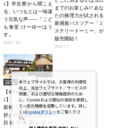
どこに泊まるかは当日
1】学生寮から聞こえ
までのお楽しみ!? あな
る、いつもとは一味違
たの推理力が試される
う元気な声――『こど
新感覚バスツアー「ミ
も食堂 けーゆーはう
ステリードーミー」が
す』
販売開始！
2026.7.10
2026.7.1
本ウェブサイトでは、お客様の利便性
向上、当社ウェブサイト／サービスの
【KYOMO体験レポ#
改善、および適切な情報提供のため
に、Cookieおよび類似の技術を使用し
1】
て一定の情報を収集しています。詳し
新棟『京都 御室 花伝
くは
Cookieポリシー
をご覧くださ
抄』の魅力をスタッフ
い。
目線で本音レポー