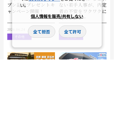
プン記念プレゼントキ
ない若手人事が、内定
い。
ャンペーン開催！
者の不安をワクワクに
個人情報を販売/共有しない
変えるまで～
2026.06.24
2026.06.12
全て拒否
全て許可
その他
その他
京都・御室の地に新た
梅雨の準備はこれでバ
な癒やしの空間が誕
ッチリ！「OTENKIい
生。『京都 御室 花伝
んこ折りたたみ傘」プ
抄』プレオープン記念
レゼントキャンペーン
プレゼントキャンペー
開催
ン開催！