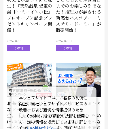
生！『天然温泉 碧宝の
までのお楽しみ!? あな
湯 ドーミーイン小松』
たの推理力が試される
プレオープン記念プレ
新感覚バスツアー「ミ
ゼントキャンペーン開
ステリードーミー」が
催！
販売開始！
2026.07.03
2026.07.01
その他
その他
本ウェブサイトでは、お客様の利便性
北海道の玄関口に新た
【よい朝を支えるひと
向上、当社ウェブサイト／サービスの
なドーミーインが誕
#1】
改善、および適切な情報提供のため
生。『天然温泉 鶴舞
～『よい朝のため
に、Cookieおよび類似の技術を使用し
(つるまい)の湯 ドーミ
に。』のバトンをつな
て一定の情報を収集しています。詳し
ーイン千歳』プレオー
ぐ。“学生目線”を忘れ
くは
Cookieポリシー
をご覧くださ