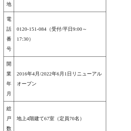
地
電
話
0120-151-084（受付/平日9:00～
番
17:30）
号
開
業
2016年4月/2022年6月1日リニューアル
年
オープン
月
総
戸
地上4階建て67室（定員70名）
数