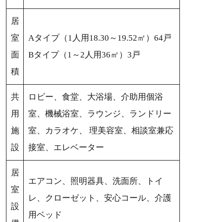
居
室
Aタイプ（1人用18.30～19.52㎡）64戸
面
Bタイプ（1～2人用36㎡）3戸
積
共
ロビー、食堂、大浴場、介助用個浴
用
室、機械浴室、ラウンジ、ランドリー
施
室、カラオケ、 理美容室、相談室兼応
設
接室、エレベーター
居
エアコン、照明器具、洗面所、トイ
室
レ、クローゼット、安心コール、介護
設
用ベッド