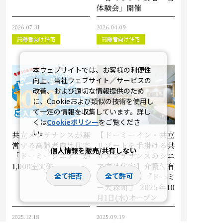
体験会」開催
2026.07.31
2026.04.09
高齢者向け住宅
高齢者向け住宅
本ウェブサイトでは、お客様の利便性
向上、当社ウェブサイト／サービスの
改善、および適切な情報提供のため
に、Cookieおよび類似の技術を使用し
て一定の情報を収集しています。詳し
くは
Cookieポリシー
をご覧くださ
い。
共立メンテナンスが運
【ドーミーイン・共立
営する高齢者向け住宅
リゾートを手掛ける共
個人情報を販売/共有しない
「ドーミーシニア」が
立メンテナンスのシニ
1,000室突破
ア向け住宅】介護付有
全て拒否
全て許可
料老人ホーム 『ドーミ
ー大森町』 2025年10
月1日(水)オープン
2025.12.18
2025.09.19