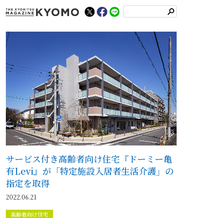
検
索
サービス付き高齢者向け住宅『ドーミー亀
有Levi』が「特定施設入居者生活介護」の
指定を取得
2022.06.21
高齢者向け住宅