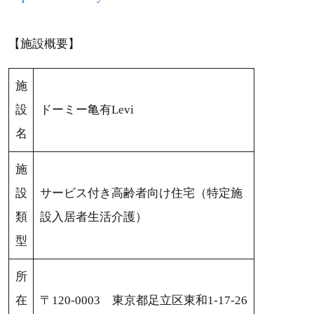
【施設概要】
施
設
ドーミー亀有Levi
名
施
設
サービス付き高齢者向け住宅（特定施
類
設入居者生活介護）
型
所
在
〒120-0003 東京都足立区東和1-17-26