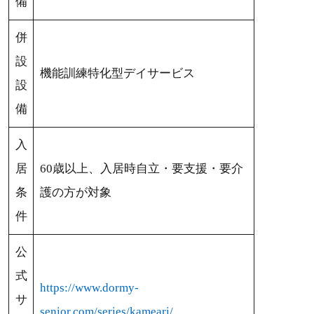
備
併
設
機能訓練特化型デイサービス
設
備
入
居
60歳以上、入居時自立・要支援・要介
条
護の方が対象
件
公
式
https://www.dormy-
サ
senior.com/series/kameari/