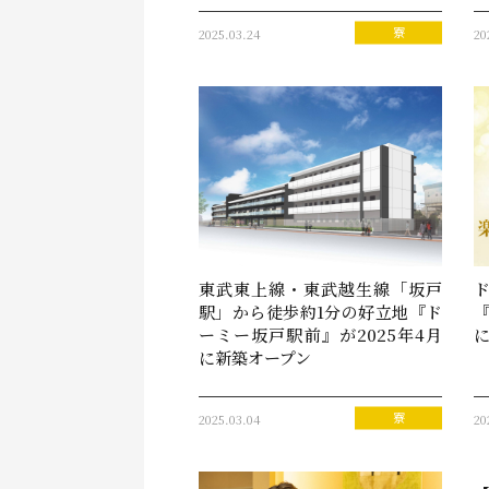
2025.03.24
20
寮
東武東上線・東武越生線「坂戸
駅」から徒歩約1分の好立地『ド
『
ーミー坂戸駅前』が2025年4月
に新築オープン
2025.03.04
20
寮