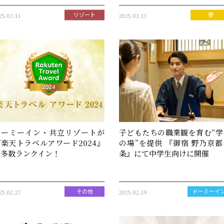
25.03.13
2025.03.13
リゾート
寮
ドーミーイン・共立リゾートが
子どもたちの職業観を育む“学
楽天トラベルアワード2024』
の場”を提供 『御宿 野乃京都
に多数ランクイン！
条』にて中学生向けに開催
25.02.27
2025.02.19
その他
ドーミーイ