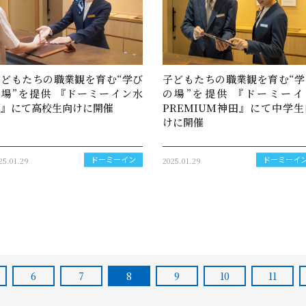
子どもたちの職業観を育む“学び
子どもたちの職業観を育む“学
の場”を提供 『ドーミーイン水
の場”を提供 『ドーミーイ
戸』にて高校生向けに開催
PREMIUM神田』にて中学生
けに開催
25.01.29
2025.01.29
ドーミーイン
ドーミーイ
6
7
8
9
10
11