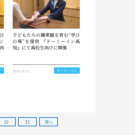
び
子どもたちの職業観を育む“学び
ン
の場”を提供 『ドーミーイン高
向
知』にて高校生向けに開催
2025.01.22
ン
ドーミーイン
12
13
次へ