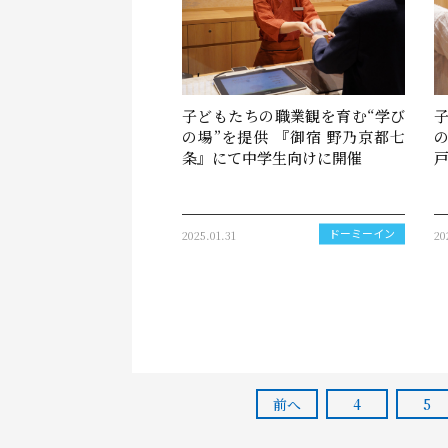
子どもたちの職業観を育む“学び
の場”を提供 『御宿 野乃京都七
条』にて中学生向けに開催
2025.01.31
20
ドーミーイン
前へ
4
5