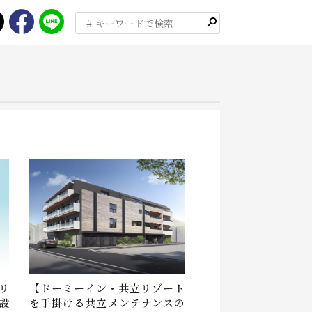
検
索
リ
【ドーミーイン・共立リゾート
設
を手掛ける共立メンテナンスの