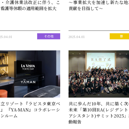
児・介護休業法改正に伴う、こ
～事業拡大を加速し新たな地
の看護等休暇の適用範囲を拡大
貢献を目指して～
25.04.01
2025.04.01
その他
寮
共立リゾート『ラビスタ東京ベ
共に歩んだ10年、共に築く次
』 『YA-MAN』コラボレーシ
未来「第10回RA(レジデント
ョンルーム
アシスタント)サミット2025」
動報告