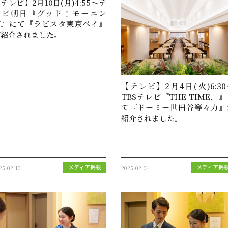
テレビ】2月10日(月)4:55～テ
レビ朝日『グッド！モーニン
グ』にて『ラビスタ東京ベイ』
が紹介されました。
【テレビ】2月4日(火)6:30
TBSテレビ『THE TIME，
て『ドーミー世田谷等々力』
紹介されました。
25.02.10
2025.02.04
メディア掲載
メディア掲