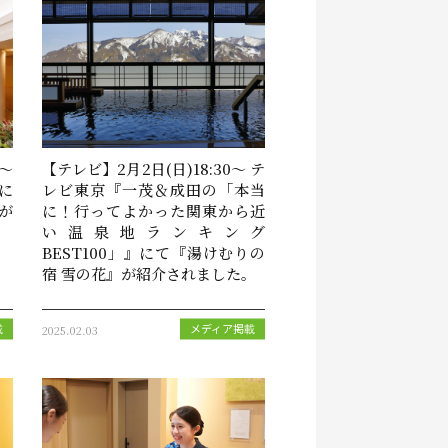
～
【テレビ】2月2日(日)18:30～ テ
』に
レビ東京『一茂＆成田の「本当
が
に！行ってよかった関東から近
い温泉地ランキング
BEST100」』にて『湯けむりの
宿 雪の花』が紹介されました。
2025.02.03
載
メディア掲載