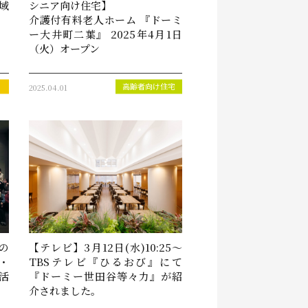
域
シニア向け住宅】
介護付有料老人ホーム 『ドーミ
ー大井町二葉』 2025年4月1日
（火）オープン
2025.04.01
高齢者向け住宅
の
【テレビ】3月12日(水)10:25～
・
TBSテレビ『ひるおび』にて
活
『ドーミー世田谷等々力』が紹
介されました。