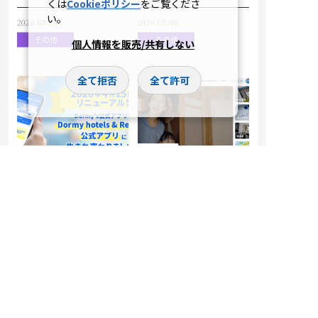
くは
Cookieポリシー
をご覧くださ
い。
2026.05.24
2026.05.08
その他
その他
個人情報を販売/共有しない
全て拒否
全て許可
【「最短3STEP予約」
共立メンテナンス、コ
や「クーポン連動」
ーポレートサイトを5
で、より簡単・よりお
年ぶりに全面リニュー
得な旅へ】
アル
公式アプリが、Dormy
～コーポレートスロー
hotels＆Resorts公式
ガン「よい朝のため
アプリにリニューアル
に。」を体現するプラ
ットフォームへ～
2026.04.15
2026.04.15