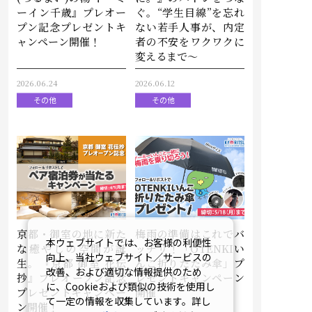
ーイン千歳』プレオー
ぐ。“学生目線”を忘れ
プン記念プレゼントキ
ない若手人事が、内定
ャンペーン開催！
者の不安をワクワクに
変えるまで～
2026.06.24
2026.06.12
その他
その他
京都・御室の地に新た
梅雨の準備はこれでバ
本ウェブサイトでは、お客様の利便性
な癒やしの空間が誕
ッチリ！「OTENKIい
向上、当社ウェブサイト／サービスの
生。『京都 御室 花伝
んこ折りたたみ傘」プ
改善、および適切な情報提供のため
抄』プレオープン記念
レゼントキャンペーン
に、Cookieおよび類似の技術を使用し
プレゼントキャンペー
開催
て一定の情報を収集しています。詳し
ン開催！