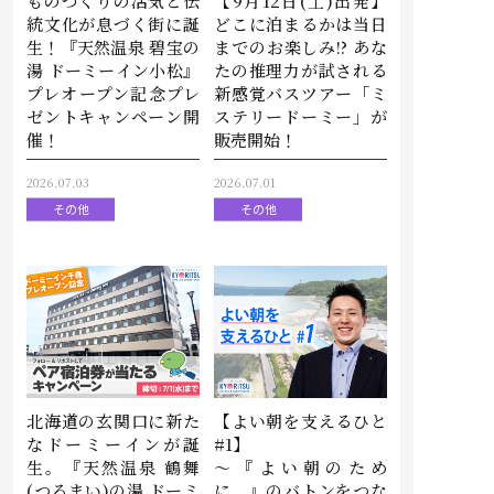
ものづくりの活気と伝
【9月12日(土)出発】
統文化が息づく街に誕
どこに泊まるかは当日
生！『天然温泉 碧宝の
までのお楽しみ!? あな
湯 ドーミーイン小松』
たの推理力が試される
プレオープン記念プレ
新感覚バスツアー「ミ
ゼントキャンペーン開
ステリードーミー」が
催！
販売開始！
2026.07.03
2026.07.01
その他
その他
北海道の玄関口に新た
【よい朝を支えるひと
なドーミーインが誕
#1】
生。『天然温泉 鶴舞
～『よい朝のため
(つるまい)の湯 ドーミ
に。』のバトンをつな