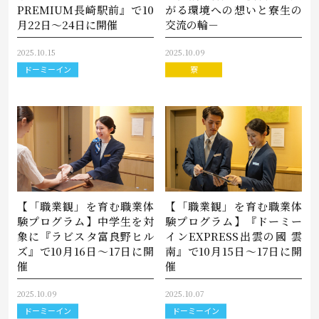
PREMIUM長崎駅前』で10
がる環境への想いと寮生の
月22日～24日に開催
交流の輪－
2025.10.15
2025.10.09
ドーミーイン
寮
【「職業観」を育む職業体
【「職業観」を育む職業体
験プログラム】中学生を対
験プログラム】『ドーミー
象に『ラビスタ富良野ヒル
インEXPRESS出雲の國 雲
ズ』で10月16日～17日に開
南』で10月15日～17日に開
催
催
2025.10.09
2025.10.07
ドーミーイン
ドーミーイン