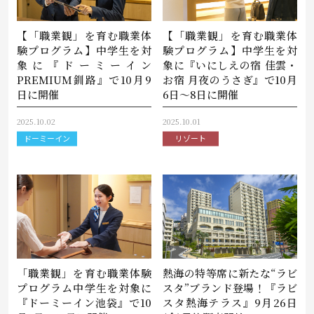
【「職業観」を育む職業体
【「職業観」を育む職業体
験プログラム】中学生を対
験プログラム】中学生を対
象に『ドーミーイン
象に『いにしえの宿 佳雲・
PREMIUM釧路』で10月9
お宿 月夜のうさぎ』で10月
日に開催
6日～8日に開催
2025.10.02
2025.10.01
ドーミーイン
リゾート
「職業観」を育む職業体験
熱海の特等席に新たな“ラビ
プログラム中学生を対象に
スタ”ブランド登場！『ラビ
『ドーミーイン池袋』で10
スタ熱海テラス』9月26日