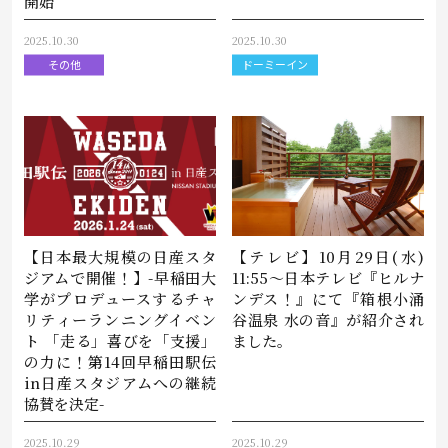
開始
2025.10.30
2025.10.30
その他
ドーミーイン
【日本最大規模の日産スタ
【テレビ】10月29日(水)
ジアムで開催！】-早稲田大
11:55～日本テレビ『ヒルナ
学がプロデュースするチャ
ンデス！』にて『箱根小涌
リティーランニングイベン
谷温泉 水の音』が紹介され
ト 「走る」喜びを「支援」
ました。
の力に！第14回早稲田駅伝
in日産スタジアムへの継続
協賛を決定-
2025.10.29
2025.10.29