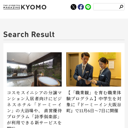
検
索
コスモスイニシアの分譲マ
【「職業観」を育む職業体
ンション入居者向けにビジ
験プログラム】中学生を対
ネスホテル「ドーミーイ
象に『ドーミーイン大阪谷
ン」の大浴場や、 直営優待
町』で11月6日～7日に開催
プログラム「詩季俱楽部」
が利用できる新サービスを