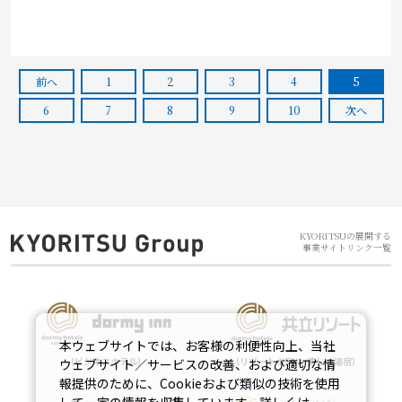
前へ
1
2
3
4
5
6
7
8
9
10
次へ
KYORITSUの展開する
事業サイトリンク一覧
本ウェブサイトでは、お客様の利便性向上、当社
ウェブサイト／サービスの改善、および適切な情
（ビジネスホテル）
（リゾートホテル･癒しの湯宿）
報提供のために、Cookieおよび類似の技術を使用