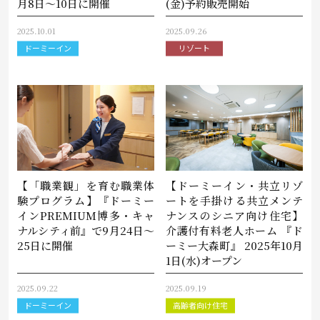
月8日～10日に開催
(金)予約販売開始
2025.10.01
2025.09.26
ドーミーイン
リゾート
【「職業観」を育む職業体
【ドーミーイン・共立リゾ
験プログラム】『ドーミー
ートを手掛ける共立メンテ
インPREMIUM博多・キャ
ナンスのシニア向け住宅】
ナルシティ前』で9月24日～
介護付有料老人ホーム 『ド
25日に開催
ーミー大森町』 2025年10月
1日(水)オープン
2025.09.22
2025.09.19
ドーミーイン
高齢者向け住宅