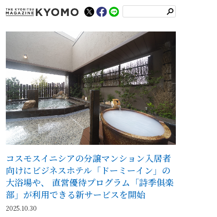
検
索
コスモスイニシアの分譲マンション入居者
向けにビジネスホテル「ドーミーイン」の
大浴場や、 直営優待プログラム「詩季俱楽
部」が利用できる新サービスを開始
2025.10.30