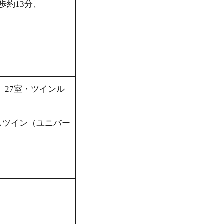
歩約13分、
）27室・ツインル
スツイン（ユニバー