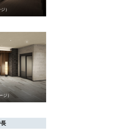
ージ）
ージ）
特長