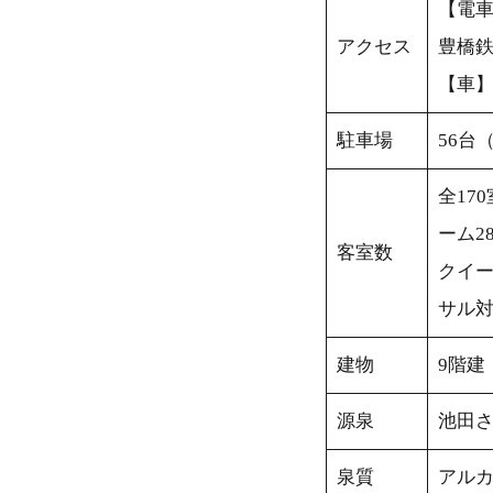
【電車
アクセス
豊橋鉄
【車】
駐車場
56台
全17
ーム2
客室数
クイー
サル対
建物
9階建
源泉
池田
泉質
アル