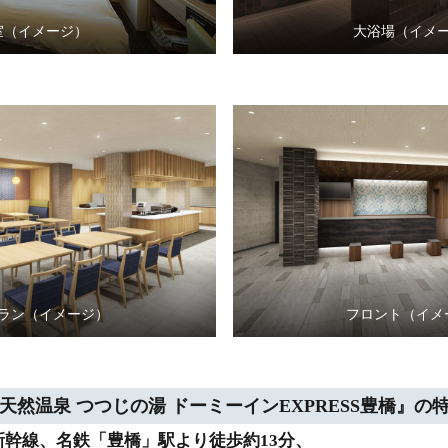
室（イメージ）
大浴場（イメ
ラン（イメージ）
フロント（イメ
天然温泉 つつじの湯 ドーミーインEXPRESS豊橋』の
新幹線、名鉄「豊橋」駅より徒歩約13分、