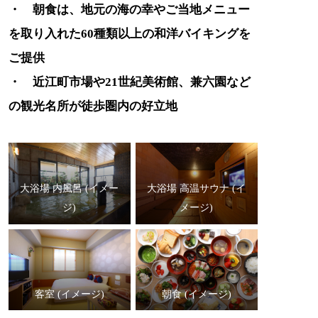
・ 朝食は、地元の海の幸やご当地メニュー
を取り入れた60種類以上の和洋バイキングを
ご提供
・ 近江町市場や21世紀美術館、兼六園など
の観光名所が徒歩圏内の好立地
大浴場 内風呂 (イメー
大浴場 高温サウナ (イ
ジ)
メージ)
客室 (イメージ)
朝食 (イメージ)