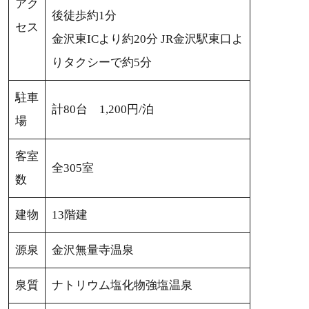
アク
後徒歩約1分
セス
金沢東ICより約20分 JR金沢駅東口よ
りタクシーで約5分
駐車
計80台 1,200円/泊
場
客室
全305室
数
建物
13階建
源泉
金沢無量寺温泉
泉質
ナトリウム塩化物強塩温泉