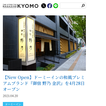
検
索
【New Open】ドーミーインの和風プレミ
アムブランド『御宿 野乃 金沢』を4月28日
オープン
2021.04.20
ドーミーイン