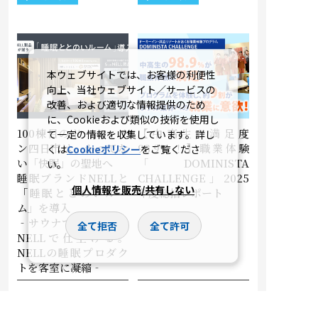
本ウェブサイトでは、お客様の利便性
向上、当社ウェブサイト／サービスの
改善、および適切な情報提供のため
に、Cookieおよび類似の技術を使用し
100棟目のドーミーイ
【中高生の満足度
て一定の情報を収集しています。詳し
ン四日市は、かつてな
98.9%！】職業体験
くは
Cookieポリシー
をご覧くださ
い「快眠」の聖地へ
「DOMINISTA
い。
睡眠ブランドNELLと
CHALLENGE」2025
個人情報を販売/共有しない
「睡眠ととのいルー
年度総括レポート
ム」を導入
‐サウナでととのい、
全て拒否
全て許可
NELLで仕上げる。
NELLの睡眠プロダク
トを客室に凝縮‐
2026.04.28
2026.03.31
ドーミーイン
ドーミーイン