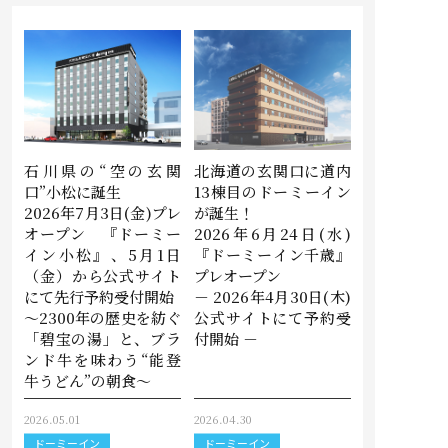
石川県の“空の玄関
北海道の玄関口に道内
口”小松に誕生
13棟目のドーミーイン
2026年7月3日(金)プレ
が誕生！
オープン 『ドーミー
2026年6月24日(水)
イン小松』、5月1日
『ドーミーイン千歳』
（金）から公式サイト
プレオープン
にて先行予約受付開始
－ 2026年4月30日(木)
〜2300年の歴史を紡ぐ
公式サイトにて予約受
「碧宝の湯」と、ブラ
付開始 －
ンド牛を味わう“能登
牛うどん”の朝食〜
2026.05.01
2026.04.30
ドーミーイン
ドーミーイン