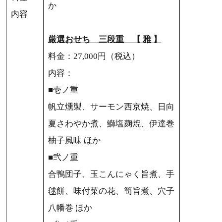
か
内容
厳選おせち 三段重 【 雅 】
料金：27,000円（税込）
内容：
■壱ノ重
帆立燻製、サーモン西京焼、日向
夏さわやか煮、鰤塩麹焼、伊達巻
柚子風味 ほか
■弐ノ重
合鴨団子、玉こんにゃく旨煮、手
毬餅、味付菜の花、筍旨煮、穴子
八幡巻 ほか