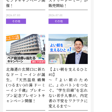
ゼントキャンペーン開
ステリードーミー」が
催！
販売開始！
2026.07.03
2026.07.01
その他
その他
北海道の玄関口に新た
【よい朝を支えるひと
なドーミーインが誕
#1】
生。『天然温泉 鶴舞
～『よい朝のため
(つるまい)の湯 ドーミ
に。』のバトンをつな
ーイン千歳』プレオー
ぐ。“学生目線”を忘れ
プン記念プレゼントキ
ない若手人事が、内定
ャンペーン開催！
者の不安をワクワクに
変えるまで～