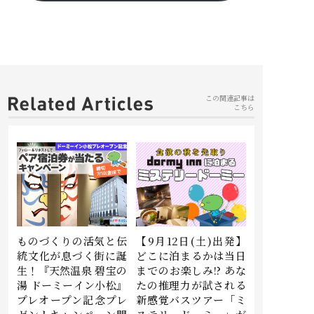
この関連記事は
こちら
ものづくりの活気と伝
【9月12日(土)出発】
統文化が息づく街に誕
どこに泊まるかは当日
生！『天然温泉 碧宝の
までのお楽しみ!? あな
湯 ドーミーイン小松』
たの推理力が試される
プレオープン記念プレ
新感覚バスツアー「ミ