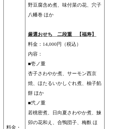
野豆腐含め煮、味付菜の花、穴子
八幡巻 ほか
厳選おせち 二段重 【福寿】
料金：14,000円（税込）
内容：
■壱ノ重
杏子さわやか煮、サーモン西京
焼、ほたるいかしぐれ煮、柚子餡
餅 ほか
■弐ノ重
若桃密煮、日向夏さわやか煮、鰊
卯の花和え、合鴨団子、梅麩 ほ
料金・