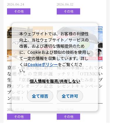
2026.06.24
2026.06.12
その他
その他
本ウェブサイトでは、お客様の利便性
向上、当社ウェブサイト／サービスの
改善、および適切な情報提供のため
に、Cookieおよび類似の技術を使用し
て一定の情報を収集しています。詳し
くは
Cookieポリシー
をご覧くださ
京都・御室の地に新た
梅雨の準備はこれでバ
い。
な癒やしの空間が誕
ッチリ！「OTENKIい
生。『京都 御室 花伝
んこ折りたたみ傘」プ
個人情報を販売/共有しない
抄』プレオープン記念
レゼントキャンペーン
プレゼントキャンペー
開催
全て拒否
全て許可
ン開催！
2026.05.24
2026.05.08
その他
その他