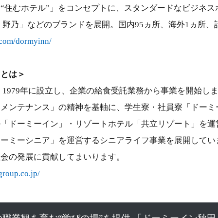
“住むホテル”」をコンセプトに、スタンダードなビジネス
 野乃」などのブランドを展開。国内95ヵ所、海外1ヵ所、
.com/dormyinn/
スとは＞
 1979年に設立し、企業の給食受託業務から事業を開始し
ンメンテナンス」の精神を基軸に、学生寮・社員寮「ドーミ
ル「ドーミーイン」・リゾートホテル「共立リゾート」を運
ドーミーシニア」を運営するシニアライフ事業を展開してい
社会の発展に貢献してまいります。
group.co.jp/