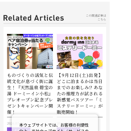
この関連記事は
こちら
ものづくりの活気と伝
【9月12日(土)出発】
統文化が息づく街に誕
どこに泊まるかは当日
生！『天然温泉 碧宝の
までのお楽しみ!? あな
湯 ドーミーイン小松』
たの推理力が試される
プレオープン記念プレ
新感覚バスツアー「ミ
ゼントキャンペーン開
ステリードーミー」が
催！
販売開始！
2026.07.03
2026.07.01
本ウェブサイトでは、お客様の利便性
その他
その他