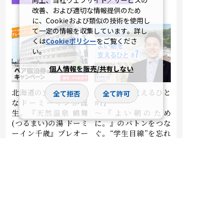
向上、当社ウェブサイト／サービスの
改善、および適切な情報提供のため
に、Cookieおよび類似の技術を使用し
て一定の情報を収集しています。詳し
くは
Cookieポリシー
をご覧くださ
い。
個人情報を販売/共有しない
北海道の玄関口に新た
【よい朝を支えるひと
全て拒否
全て許可
なドーミーインが誕
#1】
生。『天然温泉 鶴舞
～『よい朝のため
(つるまい)の湯 ドーミ
に。』のバトンをつな
ーイン千歳』プレオー
ぐ。“学生目線”を忘れ
プン記念プレゼントキ
ない若手人事が、内定
ャンペーン開催！
者の不安をワクワクに
変えるまで～
2026.06.24
2026.06.12
その他
その他