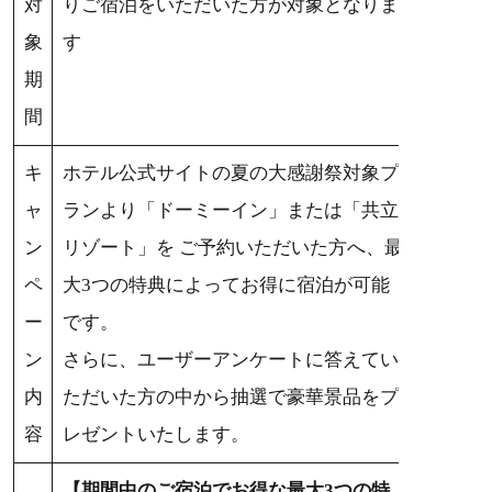
対
りご宿泊をいただいた方が対象となりま
象
す
期
間
キ
ホテル公式サイトの夏の大感謝祭対象プ
ャ
ランより「ドーミーイン」または「共立
ン
リゾート」を ご予約いただいた方へ、最
ペ
大3つの特典によってお得に宿泊が可能
ー
です。
ン
さらに、ユーザーアンケートに答えてい
内
ただいた方の中から抽選で豪華景品をプ
容
レゼントいたします。
【期間中のご宿泊でお得な最大3つの特