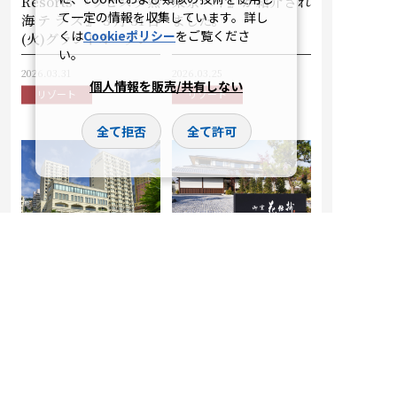
Resorts 『ラビスタ熱
東京ベイ』が紹介され
て一定の情報を収集しています。詳し
海テラス』3月31日
ました。
くは
Cookieポリシー
をご覧くださ
(火)グランドオープン
い。
2026.03.31
2026.03.25
個人情報を販売/共有しない
リゾート
リゾート
全て拒否
全て許可
Dormy
【京都・御室、世界遺
hotels&Resorts『ラ
産を身近に臨む地に、
ビスタ熱海テラス』
雅な趣を映す上質な和
3月5日(木)プレオープ
の湯宿が誕生】和の湯
ン
宿『京都 御室 花伝
抄』 2026年5月24日
（日）プレオープン