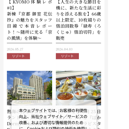
【KYOMO体験レポ
【人生の大きな節目を
#1】
機に、新たな生活に彩
新棟『京都 御室 花伝
りを添える旅を】66歳
抄』の魅力をスタッフ
以上限定、10枚綴りの
目線で本音レポー
宿泊回数券「緑寿（ろ
ト！〜随所に光る「京
くじゅ）宿泊切符」を
の風情」を体験〜
販売
2026.05.27
2026.04.03
リゾート
リゾート
本ウェブサイトでは、お客様の利便性
熱海の特等席に新たな
【テレビ】3月25日
向上、当社ウェブサイト／サービスの
ランドマークが誕生！
(水)フジテレビ『ぽか
改善、および適切な情報提供のため
Dormy hotels ＆
ぽか』にて『ラビスタ
に、Cookieおよび類似の技術を使用し