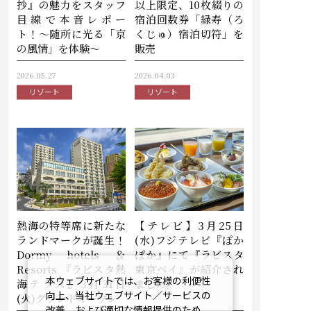
抄』の魅力をスタッフ
以上限定、10枚綴りの
目線で本音レポー
宿泊回数券「緑寿（ろ
ト！〜随所に光る「京
くじゅ）宿泊切符」を
の風情」を体験〜
販売
2026.05.27
2026.04.03
リゾート
リゾート
熱海の特等席に新たな
【テレビ】3月25日
ランドマークが誕生！
(水)フジテレビ『ぽか
Dormy hotels ＆
ぽか』にて『ラビスタ
Resorts 『ラビスタ熱
東京ベイ』が紹介され
本ウェブサイトでは、お客様の利便性
海テラス』3月31日
ました。
向上、当社ウェブサイト／サービスの
(火)グランドオープン
改善、および適切な情報提供のため