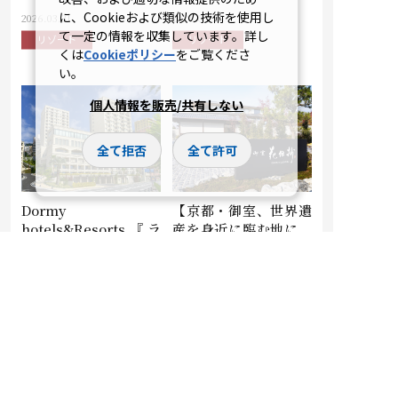
に、Cookieおよび類似の技術を使用し
2026.03.31
2026.03.25
て一定の情報を収集しています。詳し
リゾート
リゾート
くは
Cookieポリシー
をご覧くださ
い。
個人情報を販売/共有しない
全て拒否
全て許可
Dormy
【京都・御室、世界遺
hotels&Resorts『ラ
産を身近に臨む地に、
ビスタ熱海テラス』
雅な趣を映す上質な和
3月5日(木)プレオープ
の湯宿が誕生】和の湯
ン
宿『京都 御室 花伝
抄』 2026年5月24日
（日）プレオープン
2026.03.05
2026.03.03
リゾート
リゾート