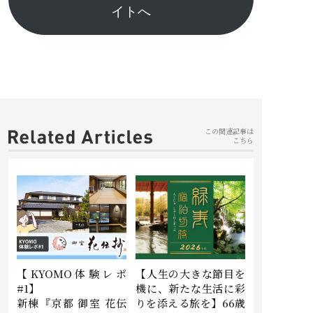
イトへ
この関連記事は
こちら
【KYOMO体験レポ
【人生の大きな節目を
#1】
機に、新たな生活に彩
新棟『京都 御室 花伝
りを添える旅を】66歳