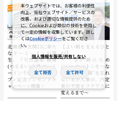
本ウェブサイトでは、お客様の利便性
向上、当社ウェブサイト／サービスの
改善、および適切な情報提供のため
に、Cookieおよび類似の技術を使用し
て一定の情報を収集しています。詳し
くは
Cookieポリシー
をご覧くださ
い。
北海道の玄関口に新た
【よい朝を支えるひと
なドーミーインが誕
#1】
個人情報を販売/共有しない
生。『天然温泉 鶴舞
～『よい朝のため
(つるまい)の湯 ドーミ
に。』のバトンをつな
全て拒否
全て許可
ーイン千歳』プレオー
ぐ。“学生目線”を忘れ
プン記念プレゼントキ
ない若手人事が、内定
ャンペーン開催！
者の不安をワクワクに
変えるまで～
2026.06.24
2026.06.12
その他
その他