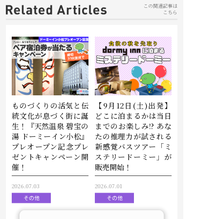
この関連記事は
こちら
ものづくりの活気と伝
【9月12日(土)出発】
統文化が息づく街に誕
どこに泊まるかは当日
生！『天然温泉 碧宝の
までのお楽しみ!? あな
湯 ドーミーイン小松』
たの推理力が試される
プレオープン記念プレ
新感覚バスツアー「ミ
ゼントキャンペーン開
ステリードーミー」が
催！
販売開始！
2026.07.03
2026.07.01
その他
その他