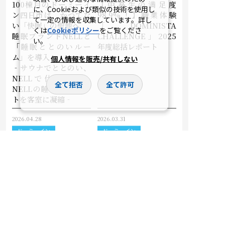
100棟目のドーミーイ
【中高生の満足度
に、Cookieおよび類似の技術を使用し
ン四日市は、かつてな
98.9%！】職業体験
て一定の情報を収集しています。詳し
い「快眠」の聖地へ
「DOMINISTA
くは
Cookieポリシー
をご覧くださ
睡眠ブランドNELLと
CHALLENGE」2025
い。
「睡眠ととのいルー
年度総括レポート
ム」を導入
個人情報を販売/共有しない
‐サウナでととのい、
NELLで仕上げる。
全て拒否
全て許可
NELLの睡眠プロダク
トを客室に凝縮‐
2026.04.28
2026.03.31
ドーミーイン
ドーミーイン