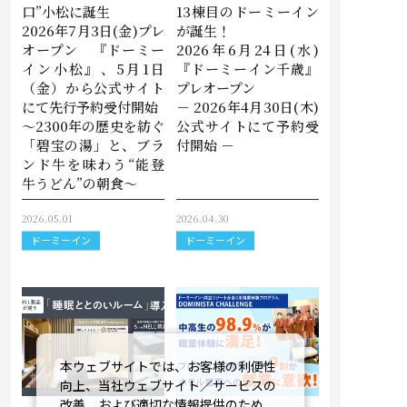
口”小松に誕生
13棟目のドーミーイン
2026年7月3日(金)プレ
が誕生！
オープン 『ドーミー
2026年6月24日(水)
イン小松』、5月1日
『ドーミーイン千歳』
（金）から公式サイト
プレオープン
にて先行予約受付開始
－ 2026年4月30日(木)
〜2300年の歴史を紡ぐ
公式サイトにて予約受
「碧宝の湯」と、ブラ
付開始 －
ンド牛を味わう“能登
牛うどん”の朝食〜
2026.05.01
2026.04.30
ドーミーイン
ドーミーイン
本ウェブサイトでは、お客様の利便性
向上、当社ウェブサイト／サービスの
改善、および適切な情報提供のため