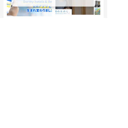
【「最短3STEP予約」
共立メンテナンス、コ
や「クーポン連動」
ーポレートサイトを5
で、より簡単・よりお
年ぶりに全面リニュー
得な旅へ】
アル
公式アプリが、Dormy
～コーポレートスロー
hotels＆Resorts公式
ガン「よい朝のため
アプリにリニューアル
に。」を体現するプラ
ットフォームへ～
2026.04.15
2026.04.15
その他
その他