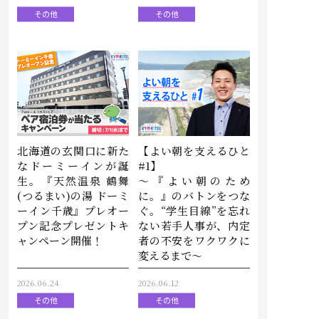
その他
その他
北海道の玄関口に新た
【よい朝を支えるひと
なドーミーインが誕
#1】
生。『天然温泉 鶴舞
～『よい朝のため
(つるまい)の湯 ドーミ
に。』のバトンをつな
ーイン千歳』プレオー
ぐ。“学生目線”を忘れ
プン記念プレゼントキ
ない若手人事が、内定
ャンペーン開催！
者の不安をワクワクに
変えるまで～
2026.06.24
2026.06.12
その他
その他