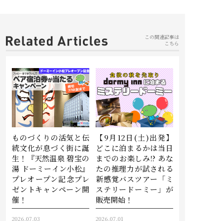
この関連記事は
こちら
ものづくりの活気と伝
【9月12日(土)出発】
統文化が息づく街に誕
どこに泊まるかは当日
生！『天然温泉 碧宝の
までのお楽しみ!? あな
湯 ドーミーイン小松』
たの推理力が試される
プレオープン記念プレ
新感覚バスツアー「ミ
ゼントキャンペーン開
ステリードーミー」が
催！
販売開始！
2026.07.03
2026.07.01