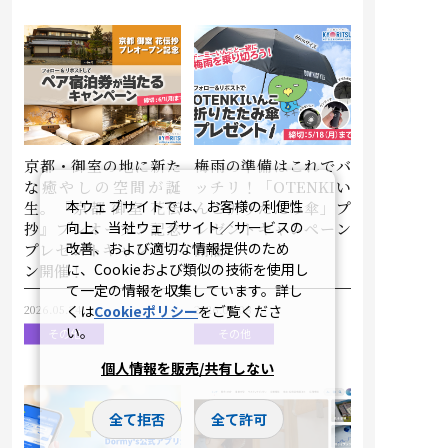
京都・御室の地に新た
梅雨の準備はこれでバ
な癒やしの空間が誕
ッチリ！「OTENKIい
本ウェブサイトでは、お客様の利便性
生。『京都 御室 花伝
んこ折りたたみ傘」プ
向上、当社ウェブサイト／サービスの
抄』プレオープン記念
レゼントキャンペーン
改善、および適切な情報提供のため
プレゼントキャンペー
開催
に、Cookieおよび類似の技術を使用し
ン開催！
て一定の情報を収集しています。詳し
くは
Cookieポリシー
をご覧くださ
2026.05.24
2026.05.08
い。
その他
その他
個人情報を販売/共有しない
全て拒否
全て許可