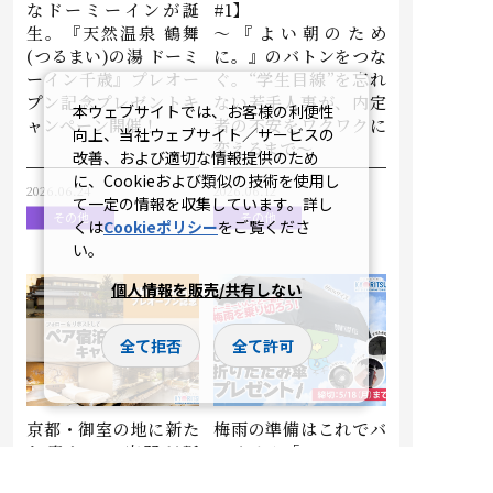
なドーミーインが誕
#1】
生。『天然温泉 鶴舞
～『よい朝のため
(つるまい)の湯 ドーミ
に。』のバトンをつな
ーイン千歳』プレオー
ぐ。“学生目線”を忘れ
プン記念プレゼントキ
ない若手人事が、内定
本ウェブサイトでは、お客様の利便性
ャンペーン開催！
者の不安をワクワクに
向上、当社ウェブサイト／サービスの
変えるまで～
改善、および適切な情報提供のため
に、Cookieおよび類似の技術を使用し
2026.06.24
2026.06.12
て一定の情報を収集しています。詳し
その他
その他
くは
Cookieポリシー
をご覧くださ
い。
個人情報を販売/共有しない
全て拒否
全て許可
京都・御室の地に新た
梅雨の準備はこれでバ
な癒やしの空間が誕
ッチリ！「OTENKIい
生。『京都 御室 花伝
んこ折りたたみ傘」プ