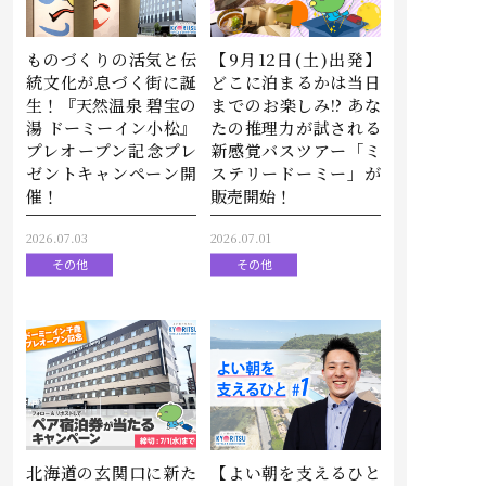
ものづくりの活気と伝
【9月12日(土)出発】
統文化が息づく街に誕
どこに泊まるかは当日
生！『天然温泉 碧宝の
までのお楽しみ!? あな
湯 ドーミーイン小松』
たの推理力が試される
プレオープン記念プレ
新感覚バスツアー「ミ
ゼントキャンペーン開
ステリードーミー」が
催！
販売開始！
2026.07.03
2026.07.01
その他
その他
北海道の玄関口に新た
【よい朝を支えるひと